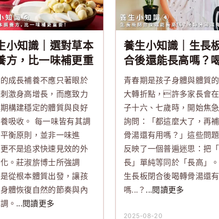
生小知識｜選對草本
養生小知識｜生長
養方，比一味補更重
合後還能長高嗎？
！
骨湯還有用嗎？
效的成長補養不應只著眼於
青春期是孩子身體與體質
期刺激身高增長，而應致力
大轉折點，許多家長會
長期構建穩定的體質與良好
子十六、七歲時，開始焦
養吸收。 每一味皆有其調
詢問：「都這麼大了，再
與平衡原則，並非一味進
骨湯還有用嗎？」這些問
，更不是追求快速見效的外
反映了一個普遍迷思：把
變化。莊淑旂博士所強調
長」單純等同於「長高」。
，是從根本體質出發，讓孩
生長板閉合後喝轉骨湯還
的身體恢復自然的節奏與內
嗎...？
...閱讀更多
協調。
...閱讀更多
2025-08-20