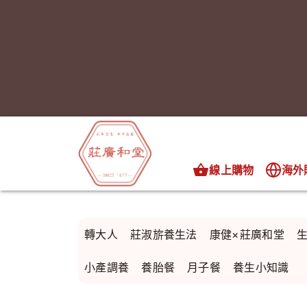
線上購物
海外
轉大人
莊淑旂養生法
康健×莊廣和堂
小產調養
養胎餐
月子餐
養生小知識