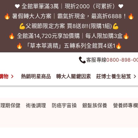
❤️ 全館單筆滿3萬｜現折2000（可累折）❤️
🔥 暑假轉大人方案｜霸氣折現金，最高折6888！🔥
💪父親節限定方案 買8送8!!(限購1組)💪
🔥 全館滿14,720元享加價購｜每人限加購3盒🔥
🔥 「草本萃滴精」五轉系列全館買4送1🔥
客服專線
0800-898-0
購物
熱銷明星商品
轉大人關鍵因素
莊博士養生秘笈
生理期保健
術後調理
防癌宇宙操
銀髮族保養
營養師專