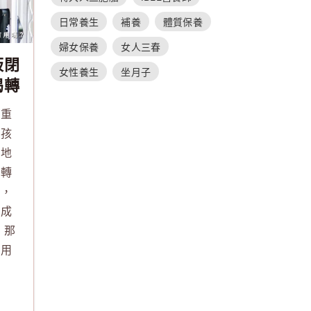
日常養生
補養
體質保養
婦女保養
女人三春
板閉
女性養生
坐月子
喝轉
的重
在孩
急地
補轉
題，
「成
 那
有用