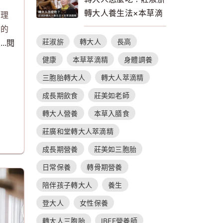
配
轉大人養生法×本草滴
管理
雞精的補養指南
定的
莊淑旂
轉大人
長高
。
...閱
健康
本草萃滴精
身體調養
三胞胎轉大人
轉大人萃滴精
成長期飲食
莊美如老師
轉大人營養
本草入膳食
莊廣和堂轉大人萃滴精
成長期營養
莊美如三胞胎
日常保養
轉骨期營養
陪伴孩子轉大人
養生
登大人
女性保養
轉大人三胞胎
IBEE營養師