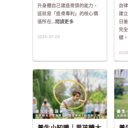
升身體自己建造骨頭的能力，
自
這就是「造骨專利」的核心價
建
值所在
...閱讀更多
日
完
2025-07-29
礎
2025
養生小知識｜男孩轉大
養