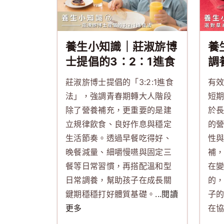
養生小知識｜莊淑旂博
養
士提倡的3：2：1進食
調
法
要
莊淑旂博士提倡的「3:2:1進食
有
法」，強調青春期轉大人階段
短
除了營養補充，更重要的是建
於
立規律飲食、良好作息與穩定
的營
生活節奏。透過早餐吃得好、
性
晚餐減量、細嚼慢嚥與固定三
補
餐等日常習慣，再搭配溫和型
在
日常調養，幫助孩子在成長關
的
鍵期穩穩打好體質基礎。
...閱讀
子
更多
在