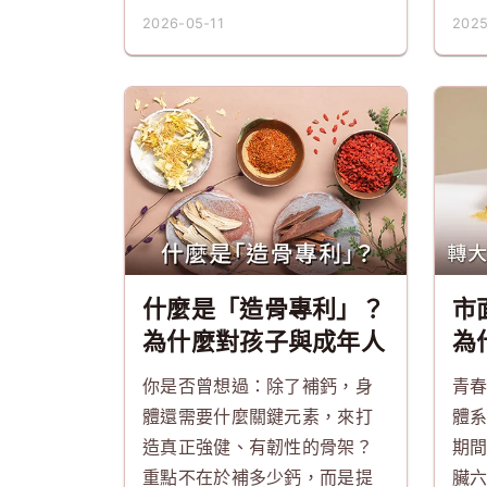
2026-05-11
2025
什麼是「造骨專利」？
市
為什麼對孩子與成年人
為
都這麼重要？
樣
你是否曾想過：除了補鈣，身
青春
體還需要什麼關鍵元素，來打
體
造真正強健、有韌性的骨架？
期
重點不在於補多少鈣，而是提
臟