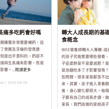
長痛多吃鈣會好嗎
轉大人成長期的基
食概念
長期確實非常需要補鈣，這
關了骨骼及牙齒的發育健
IBEE營養師轉大人專欄-成
。但是出乎意料的，鈣卻不
的孩子究竟需要哪些營養
直接與生長痛有影響，而是
子這麼胖是不是要減肥？
接影響。
...閱讀更多
是泡麵吃多了才影響發育
些問題，很多家長都答不
bee │ 2023-06-28
來。其實，孩子進入青春
後，身心變化都很大。每
子都有自己的成長步調，
家長，我們該做的是給孩