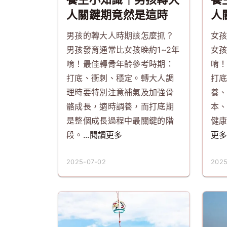
人關鍵期竟然是這時
人
候？你抓對了嗎？
候
男孩的轉大人時期該怎麼抓？
女
男孩發育通常比女孩晚約1~2年
女孩
唷！最佳轉骨年齡參考時期：
唷
打底、衝刺、穩定。轉大人調
打
理時要特別注意補氣及加強骨
養
骼成長，適時調養，而打底期
本
是整個成長過程中最關鍵的階
健
段。
...閱讀更多
更
2025-07-02
2025