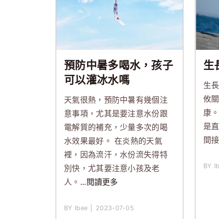
預防中暑多喝水，孩子
生
可以灌冰水嗎
生
攸
天氣很熱，預防中暑有幾個注
康
意事項，尤其是要注意水份跟
是
電解質的補充，少量多次的喝
間
水效果最好。 在炎熱的天氣
裡，因為流汗，水份流失得特
BY I
別快，尤其要注意小孩及老
人。
...閱讀更多
BY Ibee │ 2023-07-05