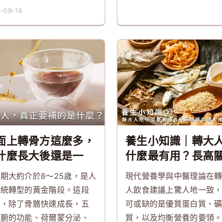
-09-16
面上轉骨方這麼多，
養生小知識｜轉大
什麼長大後還是一
什麼最有用？長高
？
食物大推薦！
期大約介於8～25歲，是人
現代營養學與中醫理論在
系統轉型的黃金階段。這段
人飲食建議上驚人地一致
間，除了骨骼快速成長，五
可或缺的是優質蛋白質、
六腑的功能、荷爾蒙分泌、
質，以及均衡營養的要領