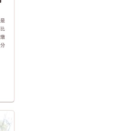
但是
精比
己燉
家分