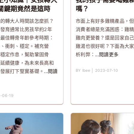
關鍵期竟然是這時
嗎？
？你抓對了嗎？
孩的轉大人時間該怎麼抓？
市面上有好多雞精產品，
發育通常比男孩早約2年
消費者總是充滿困惑：雞
！最佳轉骨年齡參考時期：
雞肉更營養？還是回家自
底、衝刺、穩定。補充營
雞湯也很好呢？下面為大
、穩定作息，幫助鞏固骨
析利弊：
...閱讀更多
、延續健康，為未來長高和
康發展打下堅實基礎。
...閱讀
BY Ibee │ 2023-07-10
多
-06-19