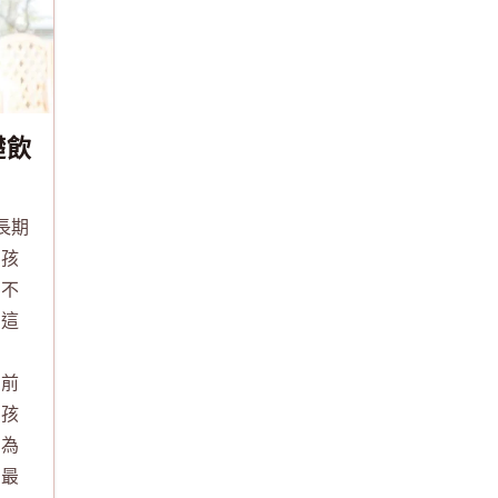
礎飲
長期
，孩
是不
？這
出
期前
個孩
做為
子最