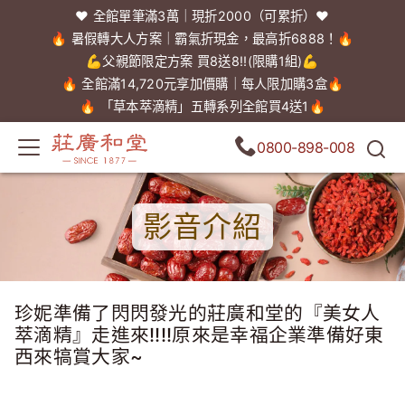
❤️ 全館單筆滿3萬｜現折2000（可累折）❤️
🔥 暑假轉大人方案｜霸氣折現金，最高折6888！🔥
💪父親節限定方案 買8送8!!(限購1組)💪
🔥 全館滿14,720元享加價購｜每人限加購3盒🔥
🔥 「草本萃滴精」五轉系列全館買4送1🔥
0800-898-008
影音介紹
珍妮準備了閃閃發光的莊廣和堂的『美女人
萃滴精』走進來!!!!原來是幸福企業準備好東
西來犒賞大家~