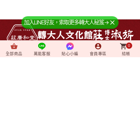
加入LINE好友，索取更多轉大人秘笈→
0
全部商品
萬能客服
貼心小編
會員專區
結帳
About us
+
關於我們
News
+
最新消息
Video
+
影音媒體
Shopping
+
購物相關
Member
+
會員專區