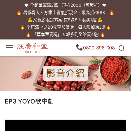
❤️ 全館單筆滿3萬｜現折2000（可累折）❤️
🔥 暑假轉大人方案｜霸氣折現金，最高折6888！🔥
💪父親節限定方案 買8送8!!(限購1組)💪
🔥 全館滿14,720元享加價購｜每人限加購3盒🔥
🔥 「草本萃滴精」五轉系列全館買4送1🔥
0800-898-008
影音介紹
EP3 YOYO歌中劇