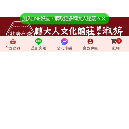
加入LINE好友，索取更多轉大人秘笈→
0
全部商品
萬能客服
貼心小編
會員專區
結帳
About us
+
關於我們
News
+
最新消息
Video
+
影音媒體
Shopping
+
購物相關
Member
+
會員專區