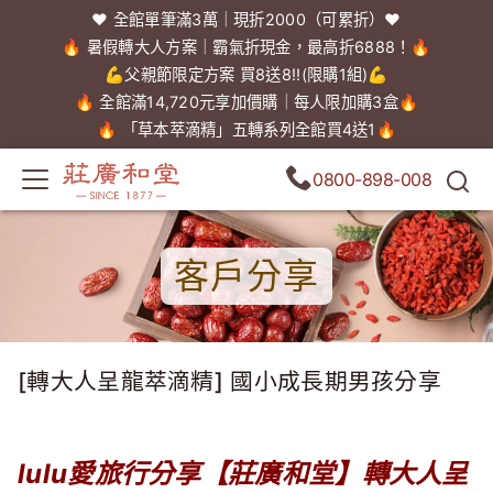
❤️ 全館單筆滿3萬｜現折2000（可累折）❤️
🔥 暑假轉大人方案｜霸氣折現金，最高折6888！🔥
💪父親節限定方案 買8送8!!(限購1組)💪
🔥 全館滿14,720元享加價購｜每人限加購3盒🔥
🔥 「草本萃滴精」五轉系列全館買4送1🔥
0800-898-008
客戶分享
[轉大人呈龍萃滴精] 國小成長期男孩分享
lulu愛旅行分享【莊廣和堂】轉大人呈