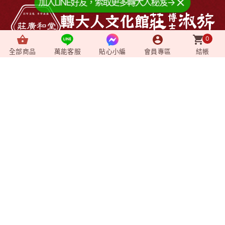
加入LINE好友，索取更多轉大人秘笈→
0
全部商品
萬能客服
貼心小編
會員專區
結帳
About us
+
關於我們
News
+
最新消息
Video
+
影音媒體
Shopping
+
購物相關
Member
+
會員專區
企業資訊