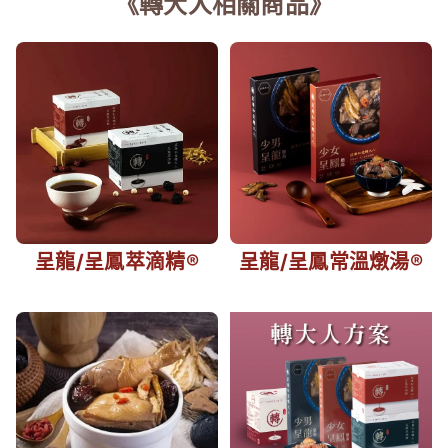
《轉大人相關商品》
呈龍/呈鳳常溫燉湯®
呈龍/呈鳳萃滴精®