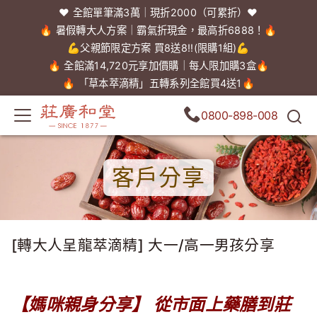
❤️ 全館單筆滿3萬｜現折2000（可累折）❤️
🔥 暑假轉大人方案｜霸氣折現金，最高折6888！🔥
💪父親節限定方案 買8送8!!(限購1組)💪
🔥 全館滿14,720元享加價購｜每人限加購3盒🔥
🔥 「草本萃滴精」五轉系列全館買4送1🔥
0800-898-008
客戶分享
[轉大人呈龍萃滴精] 大一/高一男孩分享
【媽咪親身分享】 從市面上藥膳到莊