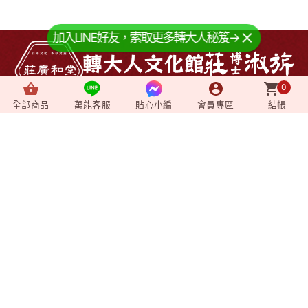
加入LINE好友，索取更多轉大人秘笈→
0
全部商品
萬能客服
貼心小編
會員專區
結帳
About us
+
關於我們
News
+
最新消息
Video
+
影音媒體
Shopping
+
購物相關
Member
+
會員專區