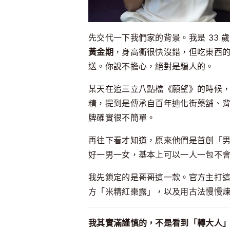
先交代一下我們家的背景。我是 33
黃金期
，身高衝很快沒錯，但吃東西
送。你說不擔心，絕對是騙人的。
某天在追三立八點檔《願望》的時候
精，提到是傳承
自
百年迪化街藥舖、
牌確實很不簡單。
再往下看才知道，原來他們是首創「
好一男一女，基本上可以一人一包不
我先鎖定的是哥哥這一款。官方主打這
方「米精紅棗露」，以及用古法慢慢
我其實滿謹慎的，不是看到「轉大人