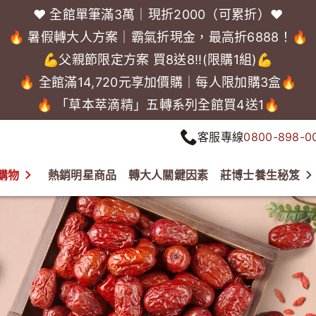
❤️ 全館單筆滿3萬｜現折2000（可累折）❤️
🔥 暑假轉大人方案｜霸氣折現金，最高折6888！🔥
💪父親節限定方案 買8送8!!(限購1組)💪
🔥 全館滿14,720元享加價購｜每人限加購3盒🔥
🔥 「草本萃滴精」五轉系列全館買4送1🔥
客服專線
0800-898-0
購物
熱銷明星商品
轉大人關鍵因素
莊博士養生秘笈