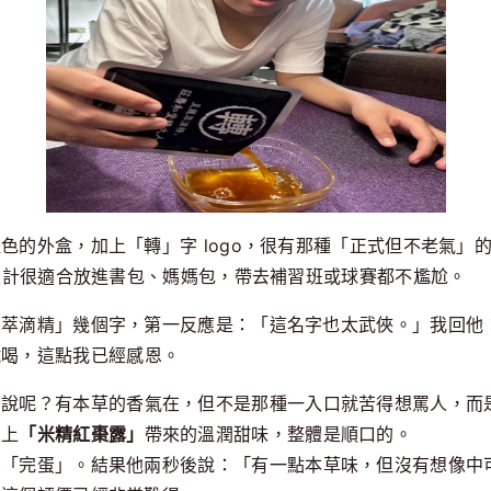
色的外盒，加上「轉」字 logo，很有那種「正式但不老氣」
種設計很適合放進書包、媽媽包，帶去補習班或球賽都不尷尬。
草萃滴精」幾個字，第一反應是：「這名字也太武俠。」
我回他
試喝，這點我已經感恩。
麼說呢？有本草的香氣在，但不是那種一入口就苦得想罵人，而
加上
「米精紅棗露」
帶來的溫潤甜味，整體是順口的。
想「完蛋」。結果他兩秒後說：「有一點
本草
味，但沒有想像中