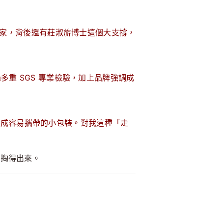
專家，背後還有莊淑旂博士這個大支撐，
過多重
SGS 專業檢驗，加上
品牌強調
成
變成
容易攜帶的小包裝
。對我這種「走
易掏得出來。