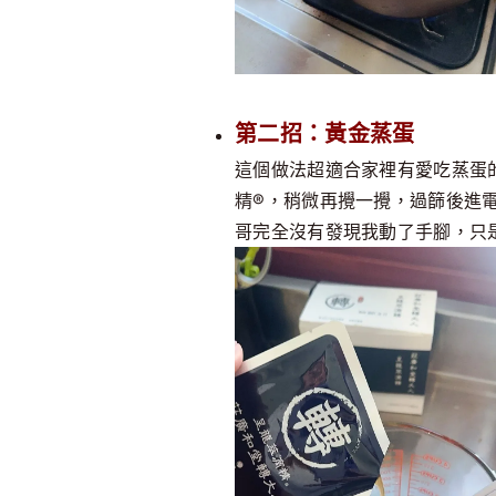
第二招：黃金蒸蛋
這個做法超適合家裡有愛吃蒸蛋
精®，稍微再攪一攪，過篩後進
哥完全沒有發現我動了手腳，只