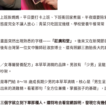
 歲上班族媽媽，平日要打卡上班、下班衝回家煮飯，半夜還要陪
的態度完全不讓人放心：青菜只吃固定幾樣、學校營養午餐常常
，畫面突然出現熟悉的字樣——
「莊廣和堂」
。後來又在新聞節
背後有台灣第一位女中醫師莊淑旂博士、還有照顧三胞胎長大的
男／女專屬
營養
配方」本草萃滴精的品牌。男孩有 「少男」呈
會吵架。
是專門給 8～18 歲成長期少男的本草萃滴精，核心是「男生
煉出來的滴雞精。看著那句「全方位兼備，掌握孩子的基礎」，
」三個字就立刻下單那種人。還特地去看官網說明，發現它有幾