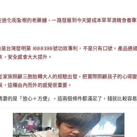
年就在迪化街紮根的老藥舖，一路發展到今天變成本草萃滴精食養
的是台灣發明第
I688398
號
功效
專利，不是只有口號。產品
通
來，安全感會大大提升。
從家族照顧三胞胎轉大人的經驗出發，把實際照顧孩子的心得
說，這種由內而外的感覺很重要。
媽要的是「放心＋方便」，這兩個條件都滿足了，錢就比較容