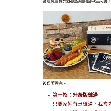
常連感冒糖漿都嫌難喝的國中生來說
被逼著吞完。
第一招：升級版雞湯
只要家裡有煮雞湯，我會