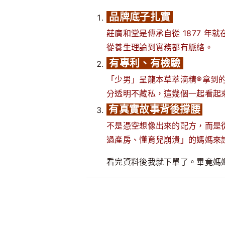
品牌底子扎實
莊廣和堂是傳承自從 1877 
從養生理論到實務都有脈絡。
有專利、有檢驗
「少男」呈龍本草萃滴精®拿到
分透明不藏私，這幾個一起看起
有真實故事背後撐腰
不是憑空想像出來的配方，而是
過產房、懂育兒崩潰」的媽媽來
看完資料後我就下單了。畢竟媽