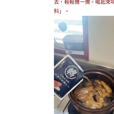
去，輕輕攪一攪。喝起來
料」。