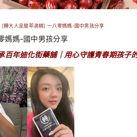
>
[轉大人呈龍萃滴精] 一八零媽媽-國中男孩分享
八零媽媽-國中男孩分享
承百年迪化街藥舖｜用心守護青春期孩子