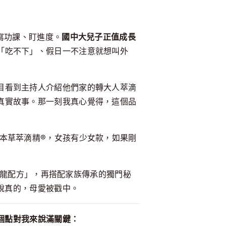
寫功課、盯進度。
國中大兒子正值成長
「吃不下」、假日一不注意就想叫外
目看到主持人介紹他們家的轉大人萃滴
真實故事。那一刻我真心覺得，這個品
龍本草萃滴精®，女孩有少女款，如果剛
呈龍配方」，再搭配家族傳承的獨門秘
說真的，母愛被戳中。
個點對我來說滿關鍵：