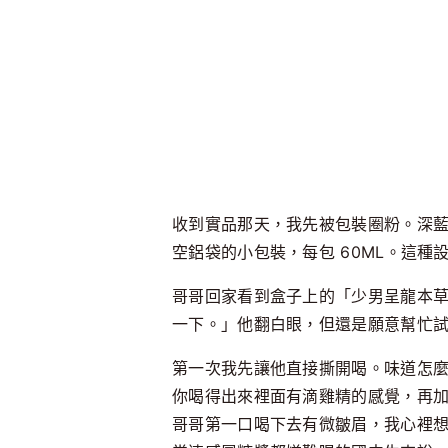
收到實品那天，我先被包裝圈粉。深藍
空鋁袋的小包裝，每包 60ML。這
哥哥回家看到盒子上的「少男呈龍本
一下。」
他翻白眼，但還是願意幫忙
第一次我先讓他直接撕開喝。
味道怎
你喝得出來裡面有滴雞精的感覺，再
哥哥第一口喝下去有微皺眉，我心裡