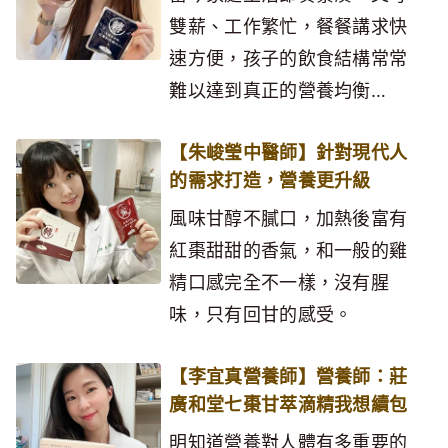
雙薪、工作繁忙，餐餐講求快
速方便，孩子的飲食結構常常
難以達到真正的營養均衡…
【朱峻瑩中醫師】針對現代人
的需求打造，營養更升級
風味甘醇不膩口，加熱後富有
紅棗甜甜的香氣，和一般的雞
精口感完全不一樣，沒有腥
味，只有回甘的感受。
【李宜真營養師】營養師：莊
廣和堂七棗甘萃滴精我想續包
明知道營養對人體有多重要的