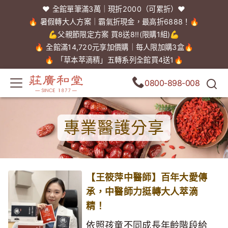
❤️ 全館單筆滿3萬｜現折2000（可累折）❤️
🔥 暑假轉大人方案｜霸氣折現金，最高折6888！🔥
💪父親節限定方案 買8送8!!(限購1組)💪
🔥 全館滿14,720元享加價購｜每人限加購3盒🔥
🔥 「草本萃滴精」五轉系列全館買4送1🔥
0800-898-008
專業醫護分享
【王筱萍中醫師】百年大愛傳
承，中醫師力挺轉大人萃滴
精！
依照孩童不同成長年齡階段給