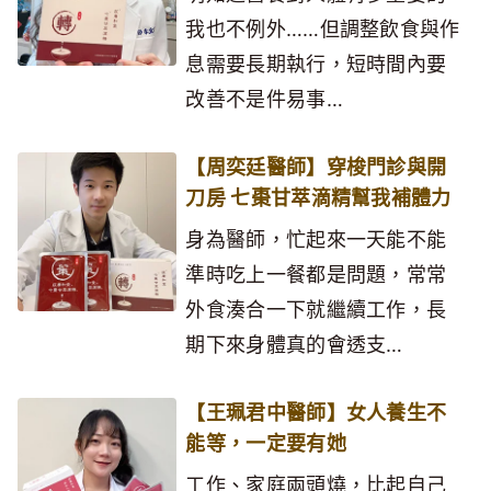
我也不例外……但調整飲食與作
息需要長期執行，短時間內要
改善不是件易事…
【周奕廷醫師】穿梭門診與開
刀房 七棗甘萃滴精幫我補體力
身為醫師，忙起來一天能不能
準時吃上一餐都是問題，常常
外食湊合一下就繼續工作，長
期下來身體真的會透支…
【王珮君中醫師】女人養生不
能等，一定要有她
工作、家庭兩頭燒，比起自己