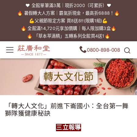
❤️ 全館單筆滿3萬｜現折2000（可累折）❤️
🔥 暑假轉大人方案｜霸氣折現金，最高折6888！🔥
💪父親節限定方案 買8送8!!(限購1組)💪
🔥 全館滿14,720元享加價購｜每人限加購3盒🔥
🔥 「草本萃滴精」五轉系列全館買4送1🔥
0800-898-008
轉大文化節
「轉大人文化」前進下崙國小：全台第一舞
獅隊獲健康秘訣
三立報導