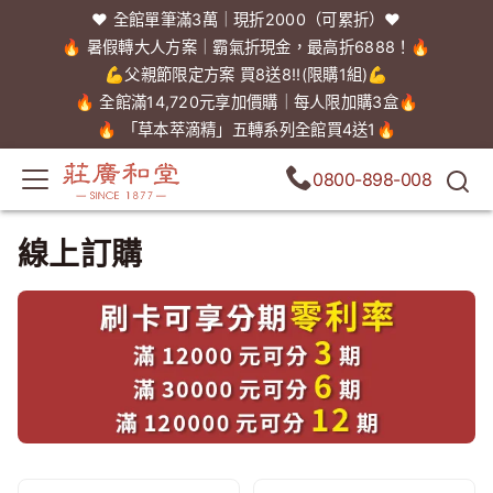
❤️ 全館單筆滿3萬｜現折2000（可累折）❤️
🔥 暑假轉大人方案｜霸氣折現金，最高折6888！🔥
💪父親節限定方案 買8送8!!(限購1組)💪
🔥 全館滿14,720元享加價購｜每人限加購3盒🔥
🔥 「草本萃滴精」五轉系列全館買4送1🔥
0800-898-008
線上訂購