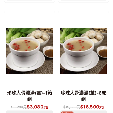
珍珠大骨濃湯(葷)-1箱
珍珠大骨濃湯(葷)-6箱
組
組
$
3,080
元
$
16,500
元
$
3,280
元
$
19,080
元