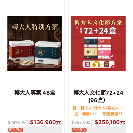
轉大人專案 48盒
轉大人文化節72+24
(96盒）
買：轉大人/壯大人/美女人 、
送：伸展巾*1 + 康健雜誌*1
$
136,900
元
$
256,100
元
$
191,040
元
$
382,080
元
組合商品
組合商品