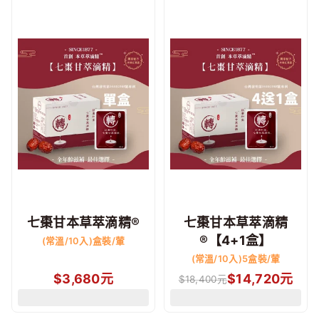
七棗甘本草萃滴精®
七棗甘本草萃滴精
®【4+1盒】
(常溫/10入)盒裝/葷
(常溫/10入)5盒裝/葷
$
3,680
元
$
14,720
元
$
18,400
元