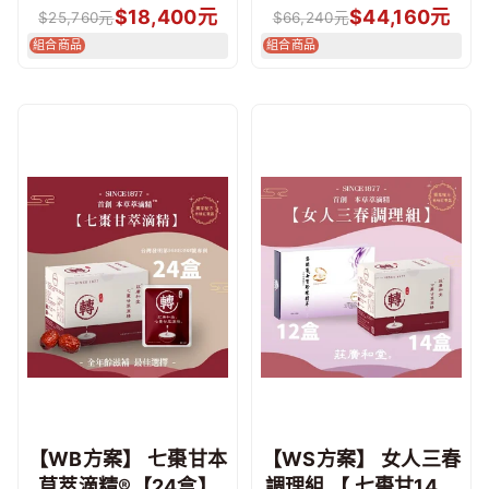
$
18,400
元
$
44,160
元
$
25,760
元
$
66,240
元
組合商品
組合商品
【WB方案】 七棗甘本
【WS方案】 女人三春
草萃滴精®【24盒】
調理組 【 七棗甘14盒