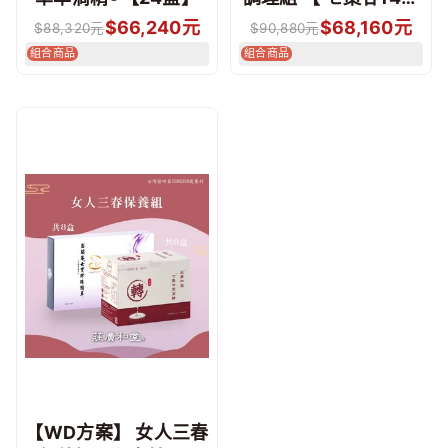
+密閨蜜12盒】
$
66,240
元
$
68,160
元
$
88,320
元
$
90,880
元
組合商品
組合商品
【WD方案】 女人三春