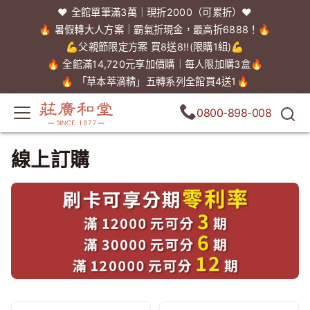
❤️ 全館單筆滿3萬｜現折2000（可累折）❤️
🔥 暑假轉大人方案｜霸氣折現金，最高折6888！🔥
💪父親節限定方案 買8送8!!(限購1組)💪
🔥 全館滿14,720元享加價購｜每人限加購3盒🔥
🔥 「草本萃滴精」五轉系列全館買4送1🔥
0800-898-008
線上訂購