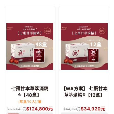
七棗甘本草萃滴精
【WA方案】 七棗甘本
®【48盒】
草萃滴精®【12盒】
(常溫/10入)/葷
$
124,800
元
$
34,920
元
$
176,640
元
$
44,160
元