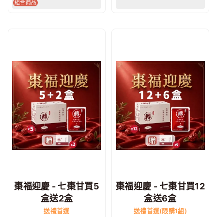
組合商品
棗福迎慶 - 七棗甘買5
棗福迎慶 - 七棗甘買12
盒送2盒
盒送6盒
送禮首選
送禮首選(限購1組)