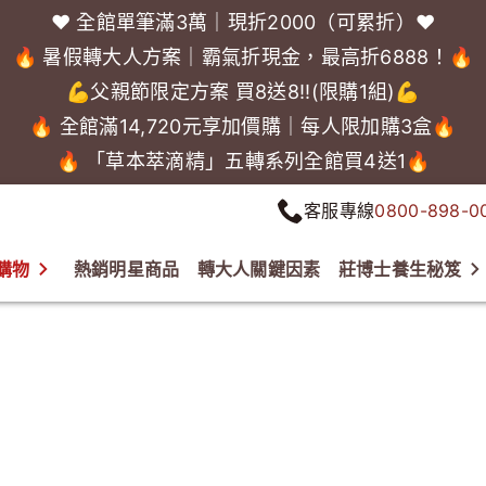
❤️ 全館單筆滿3萬｜現折2000（可累折）❤️
🔥 暑假轉大人方案｜霸氣折現金，最高折6888！🔥
💪父親節限定方案 買8送8!!(限購1組)💪
🔥 全館滿14,720元享加價購｜每人限加購3盒🔥
🔥 「草本萃滴精」五轉系列全館買4送1🔥
客服專線
0800-898-0
購物
熱銷明星商品
轉大人關鍵因素
莊博士養生秘笈