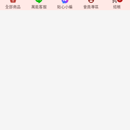
全部商品
萬能客服
貼心小編
會員專區
結帳
Video
+
影音媒體
Shopping
+
購物相關
Member
+
會員專區
企業資訊
莊廣和堂生技食品國際股份有限公司
統一編號：90827571
台北辦公室-
台北市中山區松江路9號2樓
台北門市-
台北市中山區松江路9-1號1樓
新竹大遠百門市-
新竹市東區西大路323號6樓
台中辦公室-
台中市北屯區東山路一段148
號
聯絡方式