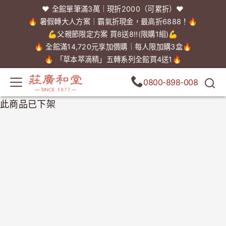
❤️ 全館單筆滿3萬｜現折2000（可累折）❤️
🔥 暑假轉大人方案｜霸氣折現金，最高折6888！🔥
💪父親節限定方案 買8送8!!(限購1組)💪
🔥 全館滿14,720元享加價購｜每人限加購3盒🔥
🔥 「草本萃滴精」五轉系列全館買4送1🔥
0800-898-008
此商品已下架