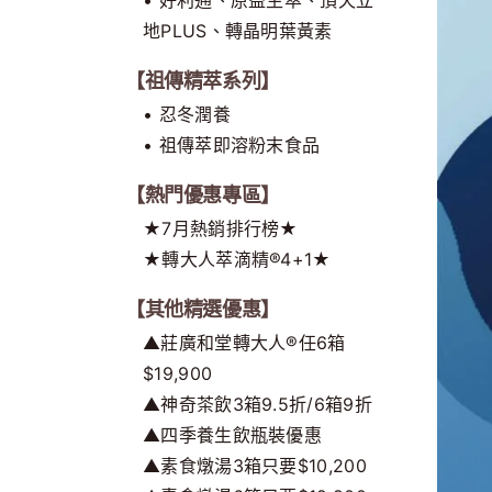
地PLUS、轉晶明葉黃素
【祖傳精萃系列】
• 忍冬潤養
• 祖傳萃即溶粉末食品
【熱門優惠專區】
★7月熱銷排行榜★
★轉大人萃滴精®4+1★
【其他精選優惠】
▲莊廣和堂轉大人®任6箱
$19,900
▲神奇茶飲3箱9.5折/6箱9折
▲四季養生飲瓶裝優惠
▲素食燉湯3箱只要$10,200