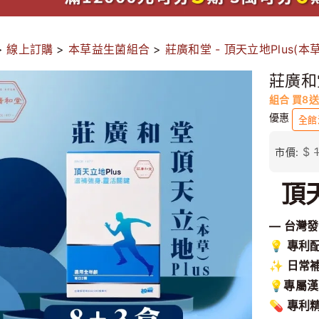
>
線上訂購
>
本草益生菌組合
>
莊廣和堂 - 頂天立地Plus(本草
莊廣和堂
組合 買8送
優惠
全館
$
市價:
頂
— 台灣發
💡 專利
✨ 日常
💡專屬漢
💊 專利