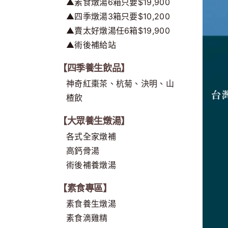
▲素食燉湯6箱只要$19,900
▲四季燉湯3箱只要$10,200
▲賣太好燉湯任6箱$19,900
▲術後補給站
【四季養生飲品】
神奇紅棗茶、杭菊、決明、山
楂飲
【大眾養生燉湯】
各式全家燉補
高鈣骨湯
術後補養燉湯
【素食專區】
素食養生燉湯
素食滴雞精