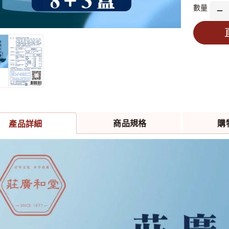
✨ 精神體
數量
❓ 只靠
✅ 鈣質補
適用族群：
⛰🏃 喜
商
LIN
全素
適
商品規格
購
產品詳細
喜
食
開
建
多