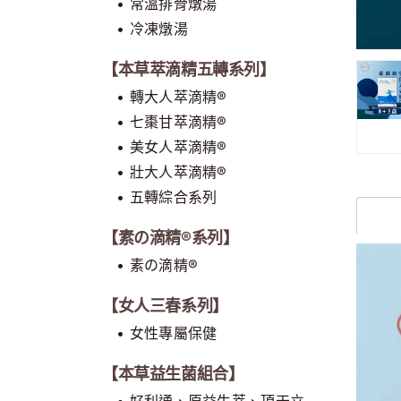
• 常溫排骨燉湯
• 冷凍燉湯
【本草萃滴精五轉系列】
• 轉大人萃滴精®
• 七棗甘萃滴精®
• 美女人萃滴精®
• 壯大人萃滴精®
• 五轉綜合系列
【素の滴精®系列】
• 素の滴精®
【女人三春系列】
• 女性專屬保健
【本草益生菌組合】
• 好利通、原益生萃、頂天立