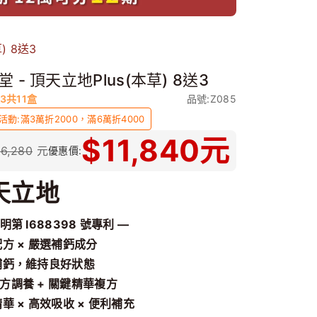
) 8送3
 - 頂天立地Plus(本草) 8送3
3共11盒
品號:Z085
活動:滿3萬折2000，滿6萬折4000
$
11,840
元
16,280
元
優惠價:
天立地
明第 I
688398 號專利 —
配方 × 嚴選補鈣成分
補鈣，維持良好狀態
方調養 + 關鍵精華複方
精華 × 高效吸收 × 便利補充