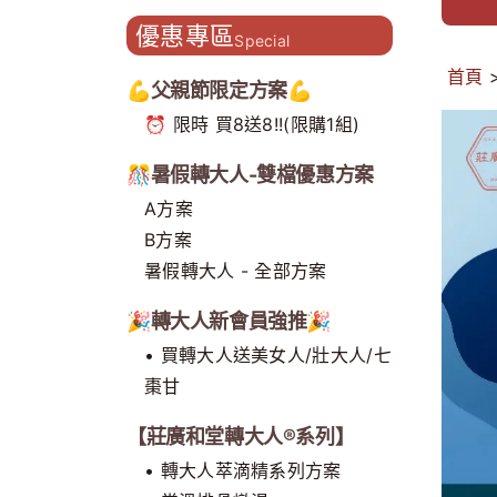
造主題門市 開創補養新型態
優惠專區
Special
首頁
💪父親節限定方案💪
⏰ 限時 買8送8!!(限購1組)
🎊暑假轉大人-雙檔優惠方案
A方案
B方案
暑假轉大人 - 全部方案
🎉轉大人新會員強推🎉
• 買轉大人送美女人/壯大人/七
棗甘
【莊廣和堂轉大人®系列】
• 轉大人萃滴精系列方案