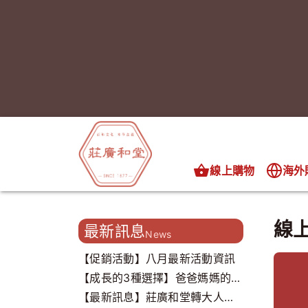
線上購物
海外
線
最新訊息
News
【促銷活動】八月最新活動資訊
【成長的3種選擇】爸爸媽媽的心
聲，我們都聽到了..
【最新訊息】莊廣和堂轉大人打