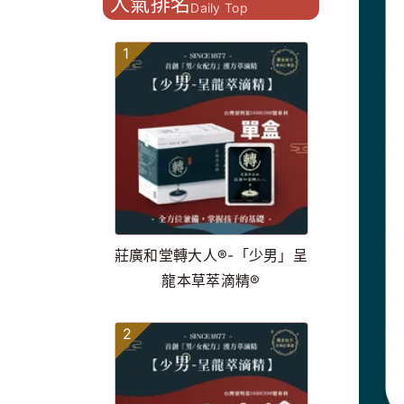
人氣排名
Daily Top
1
莊廣和堂轉大人®-「少男」呈
龍本草萃滴精®
2