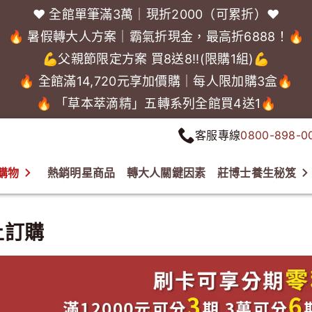
❤️ 全館單筆滿3萬｜現折2000（可累折）❤️
🔥 暑假轉大人方案｜霸氣折現金，最高折6888！🔥
💪父親節限定方案 買8送8!!(限購1組)💪
🔥 全館滿14,720元享加價購｜每人限加購3盒🔥
🔥 「草本萃滴精」五轉系列全館買4送1🔥
客服專線
0800-898-0
購物
熱銷明星商品
轉大人關鍵因素
莊博士養生秘笈
上訂購