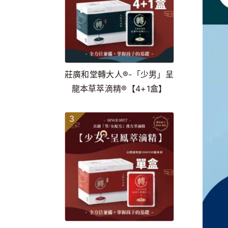
莊廣和堂轉大人®-「少男」呈
龍本草萃滴精®【4+1盒】
3