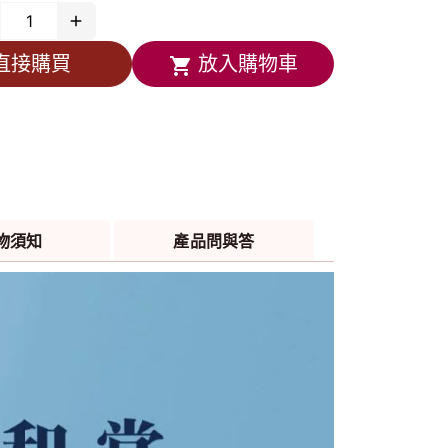
力 + 關鍵靈活 ＝ 2合1全面升級！
葡萄糖胺？還不夠！
直接購買
放入購物車
充 × ✅增強體力 × ✅滋補強身
🌱少男少女發育期者 ｜ 💖 保健養生者 ｜
好登山健走 & 運動者 ｜ 👵 銀髮族
品採用真空鋁膜包裝，詳情可來電／
E
@1877a
洽詢
，每30顆／盒
合對象：少男少女發育期者、ㄧ般保養養生者、
物須知
產品問與答
好登山健走及運動者、勞力工作者、銀髮族。
用方式：每日1次，每次2顆，於三餐後搭配冷溫
水食用。避免睡前食用
議食用量：一天2顆
盒訂購享更多優惠