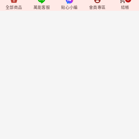
全部商品
萬能客服
貼心小編
會員專區
結帳
Video
+
影音媒體
Shopping
+
購物相關
Member
+
會員專區
企業資訊
莊廣和堂生技食品國際股份有限公司
統一編號：90827571
台北辦公室-
台北市中山區松江路9號2樓
台北門市-
台北市中山區松江路9-1號1樓
新竹大遠百門市-
新竹市東區西大路323號6樓
台中辦公室-
台中市北屯區東山路一段148
號
聯絡方式