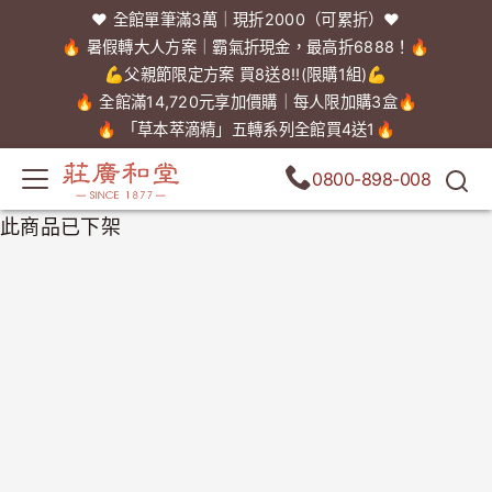
❤️ 全館單筆滿3萬｜現折2000（可累折）❤️
🔥 暑假轉大人方案｜霸氣折現金，最高折6888！🔥
💪父親節限定方案 買8送8!!(限購1組)💪
🔥 全館滿14,720元享加價購｜每人限加購3盒🔥
🔥 「草本萃滴精」五轉系列全館買4送1🔥
0800-898-008
此商品已下架