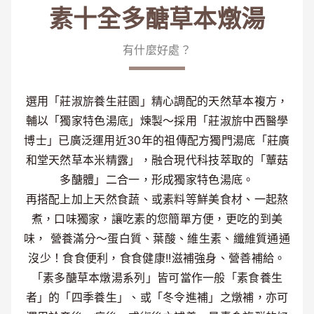
素十全多醣草本燉湯
有什麼好處？
選用「莊淑旂養生莊園」精心調配的天然草本複方，
輔以「獨家特色湯底」煉製～採用「莊淑旂中西醫學
博士」已廣泛運用近30年的祖傳配方獨門湯底「莊廣
和堂天然草本米精露」，融合現代科技萃取的「蕈菇
多醣體」二合一，形成獨家特色湯底。
再搭配上加上天然食蔬、或素料等鮮美食材、一起熬
煮，口味獨家，讓吃素的您簡單方便，更吃的到美
味， 營養滿分～蛋白質、葉酸、維生素、纖維質通通
沒少！食食便利，食食健康!!滋補強身、營善補給。
「素多醣草本燉湯系列」皆可當作一般「素食養生
者」的「四季養生」、或「冬令進補」之燉補，亦可