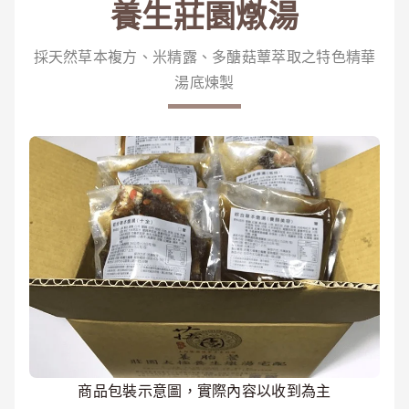
養生莊園燉湯
採天然草本複方、米精露、多醣菇蕈萃取之特色精華
湯底煉製
商品包裝示意圖，實際內容以收到為主