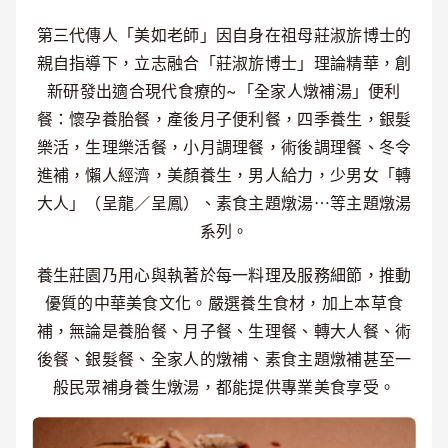
第三代傳人「美如老師」因自身在祖母莊淑旂博士的
親自指導下，立志融合「莊淑旂博士」理論精華，創
新研發出適合現代食療的~「全家人燉補湯」便利
餐：懷孕養胎餐，產後月子便利餐，四季養生，銀髮
樂活，生理樂活餐，小月調理餐，術後調理餐、冬令
進補，懶人經濟，美顏養生，男人給力，少男女「轉
大人」（呈龍／呈鳳）、素食主題燉湯⋯等主題燉湯
系列。
養生莊園乃用心與執著於每一料理及服務細節，推動
優質的中華美食文化。嚴選養生食材，加上本草食
補，無論是養胎餐、月子餐、生理餐、轉大人餐、術
後餐、銀髮餐、全家人的燉補、素食主題燉補甚至一
般民眾補身養生燉湯，都能提供專業美食享受。