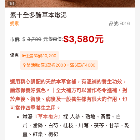
1
/
1
素十全多醣草本燉湯
奶素
品號:E016
$
3,580
元
$
3,780
元
優惠價:
市價:
優惠
任選3箱$10,200
全館活動:滿3萬折2000，滿6萬折4000
選用精心調配的天然本草食補，有溫補的養生功效，
讓您保養好氣色。十全大補方可以當作冬令進補，對
於產後、術後、病後及一般養生都有很大的作用，也
可當作四季養生之用。
燉湯
『草本複方』
採 人參、熟地、黃耆、白
朮、當歸、白芍、桂枝、川芎、茯苓、甘草、乾
薑、紅棗、枸杞