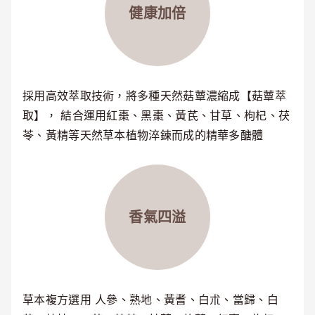
健康加倍
採用高效萃取技術，將多種天然菇蕈濃縮成【菇蕈萃
取】， 結合運用紅棗、黑棗、黃芪、甘草、枸杞、茯
苓、黃精等天然草本植物淬鍊而成的精華多醣體
香氣四溢
草本複方選用 人參、熟地、黃耆、白朮、當歸、白