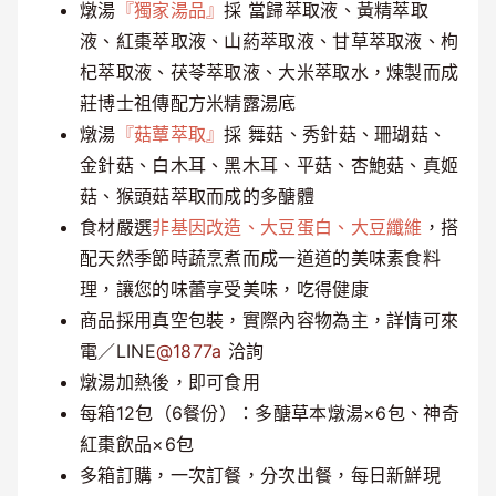
燉湯
『獨家湯品』
採 當歸萃取液、黃精萃取
液、紅棗萃取液、山葯萃取液、甘草萃取液、枸
杞萃取液、茯苓萃取液、大米萃取水，煉製而成
莊博士祖傳配方米精露湯底
燉湯
『菇蕈萃取』
採 舞菇、秀針菇、珊瑚菇、
金針菇、白木耳、黑木耳、平菇、杏鮑菇、真姬
菇、猴頭菇萃取而成的多醣體
食材嚴選
非基因改造、大豆蛋白、大豆纖維
，搭
配天然季節時蔬烹煮而成一道道的美味素食料
理，讓您的味蕾享受美味，吃得健康
商品採用真空包裝，實際內容物為主，詳情可來
電／LINE
@1877a
洽詢
燉湯加熱後，即可食用
每箱12包（6餐份）：多醣草本燉湯×6包、神奇
紅棗飲品×6包
多箱訂購，一次訂餐，分次出餐，每日新鮮現