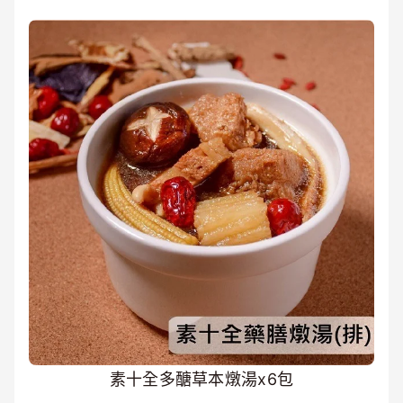
素十全多醣草本燉湯x6包