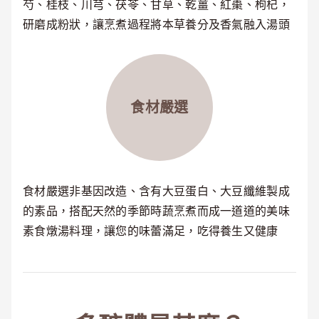
芍、桂枝、川芎、茯苓、甘草、乾薑、紅棗、枸杞，
研磨成粉狀，讓烹煮過程將本草養分及香氣融入湯頭
食材嚴選
食材嚴選非基因改造、含有大豆蛋白、大豆纖維製成
的素品，搭配天然的季節時蔬烹煮而成一道道的美味
素食燉湯料理，讓您的味蕾滿足，吃得養生又健康