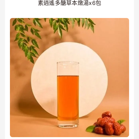
素逍遙多醣草本燉湯x6包