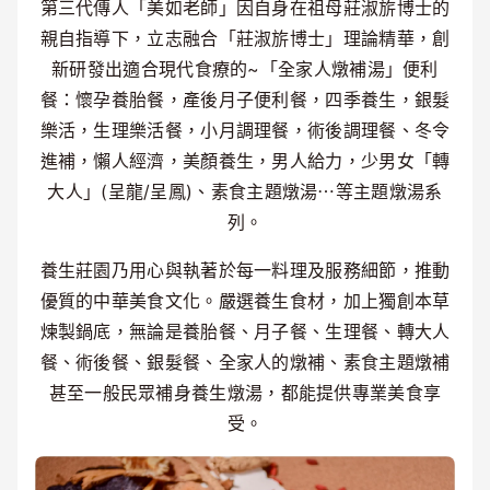
第三代傳人「美如老師」因自身在祖母莊淑旂博士的
親自指導下，立志融合「莊淑旂博士」理論精華，創
新研發出適合現代食療的~「全家人燉補湯」便利
餐：懷孕養胎餐，產後月子便利餐，四季養生，銀髮
樂活，生理樂活餐，小月調理餐，術後調理餐、冬令
進補，懶人經濟，美顏養生，男人給力，少男女「轉
大人」(呈龍/呈鳳)、素食主題燉湯⋯等主題燉湯系
列。
養生莊園乃用心與執著於每一料理及服務細節，推動
優質的中華美食文化。嚴選養生食材，加上獨創本草
煉製鍋底，無論是養胎餐、月子餐、生理餐、轉大人
餐、術後餐、銀髮餐、全家人的燉補、素食主題燉補
甚至一般民眾補身養生燉湯，都能提供專業美食享
受。