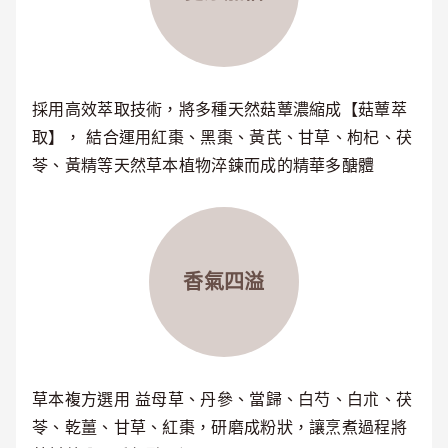
採用高效萃取技術，將多種天然菇蕈濃縮成【菇蕈萃
取】， 結合運用紅棗、黑棗、黃芪、甘草、枸杞、茯
苓、黃精等天然草本植物淬鍊而成的精華多醣體
香氣四溢
草本複方選用 益母草、丹參、當歸、白芍、白朮、茯
苓、乾薑、甘草、紅棗，研磨成粉狀，讓烹煮過程將