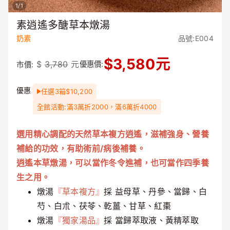
1
/
1
素逍遙多醣草本燉湯
奶素
品號:E004
$
3,580
元
$
3,780
元
優惠價:
市價:
優惠
任選3箱$10,200
全館活動:滿3萬折2000，滿6萬折4000
選用精心調配的天然草本複方逍遙，滋補強身、營養
補給的功效，有助術前/病後補養。
逍遙本草燉湯，可以當作冬令進補，也可當作四季養
生之用。
燉湯
『草本複方』
採 益母草、丹參、當歸、白
芍、白朮、茯苓、乾薑、甘草、紅棗
燉湯
『獨家湯品』
採 當歸萃取液、黃精萃取