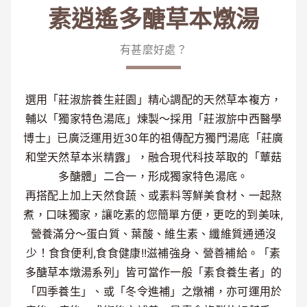
素逍遙多醣草本燉湯
有甚麼好處？
選用「莊淑旂養生莊園」精心調配的天然草本複方，
輔以「獨家特色湯底」煉製～採用「莊淑旂中西醫學
博士」已廣泛運用近30年的祖傳配方獨門湯底「莊廣
和堂天然草本米精露」，融合現代科技萃取的「蕈菇
多醣體」二合一，形成獨家特色湯底。
再搭配上加上天然食蔬、或素料等鮮美食材、一起熬
煮，口味獨家，讓吃素的您簡單方便，更吃的到美味,
營養滿分～蛋白質、葉酸、維生素、纖維質通通沒
少！食食便利,食食健康!!滋補強身、營善補給。「素
多醣草本燉湯系列」皆可當作一般「素食養生者」的
「四季養生」、或「冬令進補」之燉補，亦可運用於