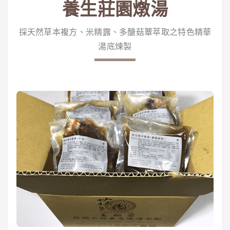
養生莊園燉湯
採天然草本複方、米精露、多醣菇蕈萃取之特色精華
湯底煉製