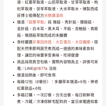
液、紅棗萃取液、山葯萃取液、甘草萃取液、枸
杞萃取液、茯苓萃取液、大米萃取水，煉製而成
莊博士祖傳配方
米精露湯底
燉湯
『菇蕈萃取』
採 舞菇、秀針菇、珊瑚菇、
金針菇、白木耳、黑木耳、平菇、杏鮑菇、真姬
菇、猴頭菇萃取而成的多醣體
食材嚴選
非基因改造、大豆蛋白、大豆纖維
，搭
配天然季節時蔬烹煮而成一道道的美味素食料
理，讓您的味蕾享受美味，吃得健康
商品採用真空包裝，實際內容物為主，詳情可來
電／LINE
@1877a
洽詢
燉湯加熱後，即可食用
每箱12包（6餐份）：多醣草本燉湯×6包、神奇
紅棗飲品×6包
多箱訂購，一次訂餐，分次出餐，每日新鮮現
煮，冷藏／冷凍保鮮宅配到府，當日來電通知客