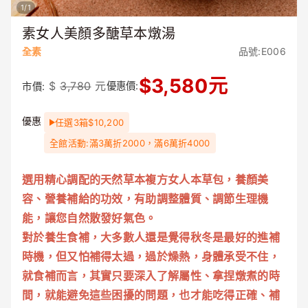
1
/
1
素女人美顏多醣草本燉湯
全素
品號:E006
$
3,580
元
$
3,780
元
優惠價:
市價:
優惠
任選3箱$10,200
全館活動:滿3萬折2000，滿6萬折4000
選用精心調配的天然草本複方女人本草包，養顏美
容、營養補給的功效，有助調整體質、調節生理機
能，讓您自然散發好氣色。
對於養生食補，大多數人還是覺得秋冬是最好的進補
時機，但又怕補得太過，過於燥熱，身體承受不住，
就食補而言，其實只要深入了解屬性、拿捏燉煮的時
間，就能避免這些困擾的問題，也才能吃得正確、補