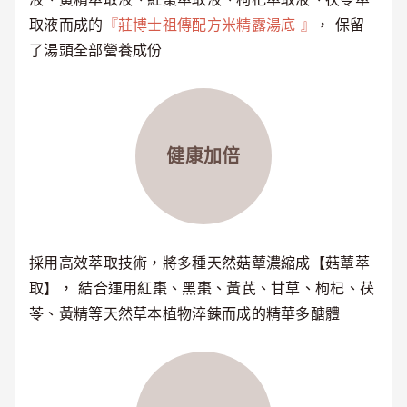
取液而成的
『莊博士祖傳配方米精露湯底 』
， 保留
了湯頭全部營養成份
健康加倍
採用高效萃取技術，將多種天然菇蕈濃縮成【菇蕈萃
取】， 結合運用紅棗、黑棗、黃芪、甘草、枸杞、茯
苓、黃精等天然草本植物淬鍊而成的精華多醣體