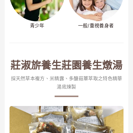
青少年
一般/重視養身者
莊淑旂養生莊園養生燉湯
採天然草本複方、米精露、多醣菇蕈萃取之特色精華
湯底煉製