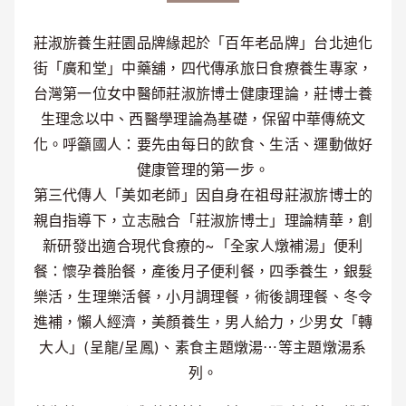
莊淑旂養生莊園品牌緣起於「百年老品牌」台北迪化
街「廣和堂」中藥舖，四代傳承旅日食療養生專家，
台灣第一位女中醫師莊淑旂博士健康理論，莊博士養
生理念以中、西醫學理論為基礎，保留中華傳統文
化。呼籲國人：要先由每日的飲食、生活、運動做好
健康管理的第一步。
第三代傳人「美如老師」因自身在祖母莊淑旂博士的
親自指導下，立志融合「莊淑旂博士」理論精華，創
新研發出適合現代食療的~「全家人燉補湯」便利
餐：懷孕養胎餐，產後月子便利餐，四季養生，銀髮
樂活，生理樂活餐，小月調理餐，術後調理餐、冬令
進補，懶人經濟，美顏養生，男人給力，少男女「轉
大人」(呈龍/呈鳳)、素食主題燉湯⋯等主題燉湯系
列。