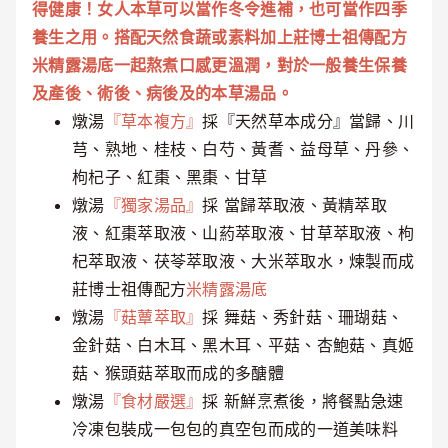
得健康！女人本草可以當作冬令進補，也可當作四季
養生之用。搭配天然食蔬或素料加上莊博士祖傳配方
米精露湯底一起熬煮口感更溫潤，對於一般養生保養
及產後、術後、病後及的本草湯品。
燉湯
『草本複方』
採『天然草本成分』當歸、川
芎、熟地、桂枝、白芍、黃耆、益母草、丹參、
枸杞子、紅棗、黑棗、甘草
燉湯
『獨家湯品』
採 當歸萃取液、黃精萃取
液、紅棗萃取液、山葯萃取液、甘草萃取液、枸
杞萃取液、茯苓萃取液、大米萃取水，煉製而成
莊博士祖傳配方
米精露湯底
燉湯
『菇蕈萃取』
採 舞菇、秀針菇、珊瑚菇、
金針菇、白木耳、黑木耳、平菇、杏鮑菇、真姬
菇、猴頭菇萃取而成的多醣體
燉湯
『食材嚴選』
採 新鮮烹煮後，將餐點急速
冷凍包裝成一包包的真空包而成的一道美味料