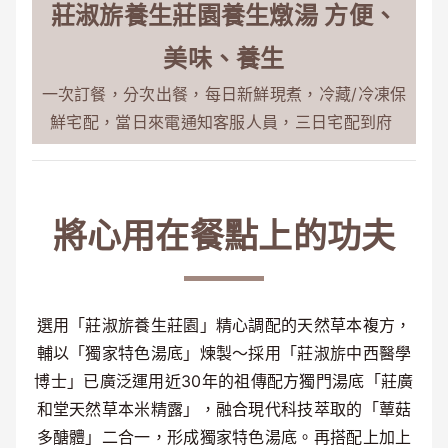
莊淑旂養生莊園養生燉湯 方便、
美味、養生
一次訂餐，分次出餐，每日新鮮現煮，冷藏/冷凍保
鮮宅配，當日來電通知客服人員，三日宅配到府
將心用在餐點上的功夫
選用「莊淑旂養生莊園」精心調配的天然草本複方，
輔以「獨家特色湯底」煉製～採用「莊淑旂中西醫學
博士」已廣泛運用近30年的祖傳配方獨門湯底「莊廣
和堂天然草本米精露」，融合現代科技萃取的「蕈菇
多醣體」二合一，形成獨家特色湯底。再搭配上加上