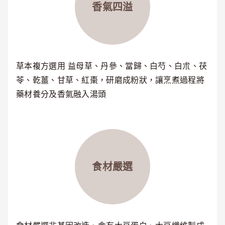
香氣四溢
草本複方選用 益母草、丹參、當歸、白芍、白朮、茯
苓、乾薑、甘草、紅棗，研磨成粉狀，讓烹煮過程將
藥材養分及香氣融入湯頭
食材嚴選