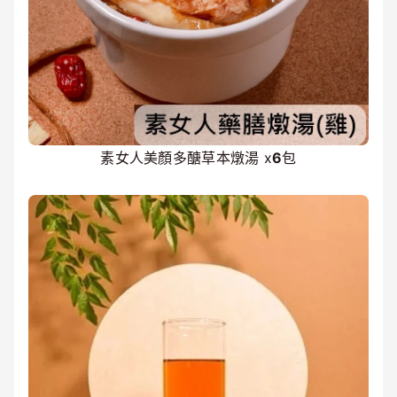
素女人美顏多醣草本燉湯 x
6
包