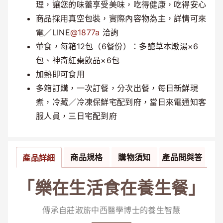
理，讓您的味蕾享受美味，吃得健康，吃得安心
商品採用真空包裝，實際內容物為主，詳情可來
電／LINE
@1877a
洽詢
葷食，每箱12包（6餐份）：多醣草本燉湯×6
包、神奇紅棗飲品×6包
加熱即可食用
多箱訂購，一次訂餐，分次出餐，每日新鮮現
煮，冷藏／冷凍保鮮宅配到府，當日來電通知客
服人員，三日宅配到府
商品規格
購物須知
產品問與答
產品詳細
「樂在生活食在養生餐」
傳承自莊淑旂中西醫學博士的養生智慧