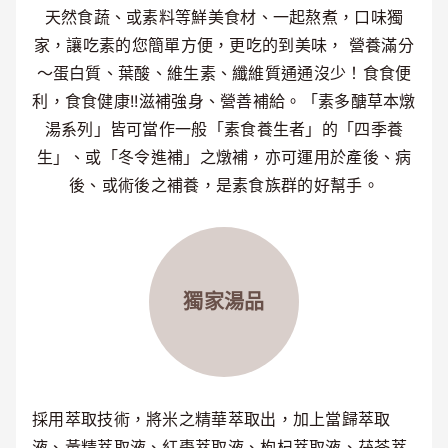
天然食蔬、或素料等鮮美食材、一起熬煮，口味獨
家，讓吃素的您簡單方便，更吃的到美味， 營養滿分
～蛋白質、葉酸、維生素、纖維質通通沒少！食食便
利，食食健康!!滋補強身、營善補給。「素多醣草本燉
湯系列」皆可當作一般「素食養生者」的「四季養
生」、或「冬令進補」之燉補，亦可運用於產後、病
後、或術後之補養，是素食族群的好幫手。
獨家湯品
採用萃取技術，將米之精華萃取出，加上當歸萃取
液、黃精萃取液、紅棗萃取液、枸杞萃取液、茯苓萃