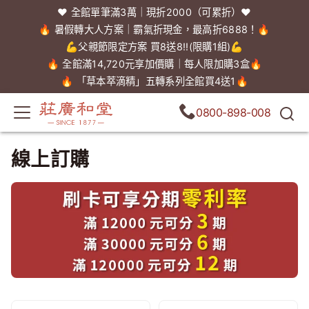
❤️ 全館單筆滿3萬｜現折2000（可累折）❤️
🔥 暑假轉大人方案｜霸氣折現金，最高折6888！🔥
💪父親節限定方案 買8送8!!(限購1組)💪
🔥 全館滿14,720元享加價購｜每人限加購3盒🔥
🔥 「草本萃滴精」五轉系列全館買4送1🔥
0800-898-008
線上訂購