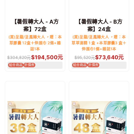
【暑假轉大人 - A方
【暑假轉大人 - B方
案】72盒
案】24盒
(買)呈龍/呈鳳轉大人 ，贈：本
(買)呈龍/呈鳳轉大人 ，贈：本
草膠囊 12盒＋伸展巾 2條+雜
草萃滴精 1 盒 +本草膠囊3 盒＋
誌1本
伸展巾1條+雜誌1本
$
194,500
元
$
73,640
元
$
304,820
元
$
95,520
元
組合商品
折價券
組合商品
折價券