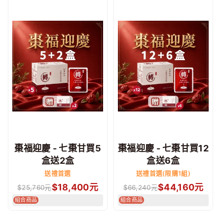
棗福迎慶 - 七棗甘買5
棗福迎慶 - 七棗甘買12
盒送2盒
盒送6盒
送禮首選
送禮首選(限購1組)
$
18,400
元
$
44,160
元
$
25,760
元
$
66,240
元
組合商品
組合商品