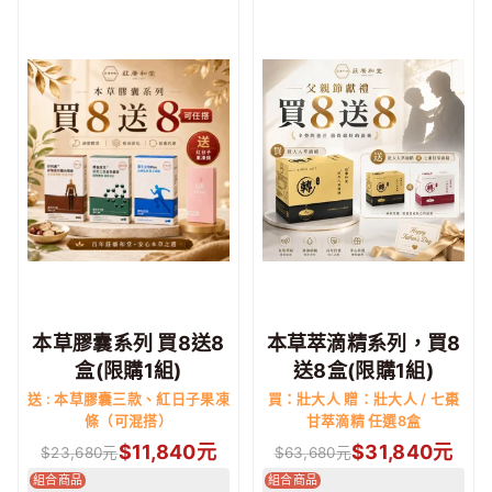
本草膠囊系列 買8送8
本草萃滴精系列，買8
盒(限購1組)
送8盒(限購1組)
送 : 本草膠囊三款、紅日子果凍
買：壯大人 贈：壯大人 / 七棗
條（可混搭）
甘萃滴精 任選8盒
$
11,840
元
$
31,840
元
$
23,680
元
$
63,680
元
組合商品
組合商品