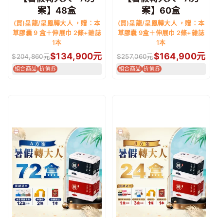
案】48盒
案】60盒
(買)呈龍/呈鳳轉大人 ，贈：本
(買)呈龍/呈鳳轉大人 ，贈：本
草膠囊 9 盒＋伸展巾 2條+雜誌
草膠囊 9盒＋伸展巾 2條+雜誌
1本
1本
$
134,900
元
$
164,900
元
$
204,860
元
$
257,060
元
組合商品
折價券
組合商品
折價券