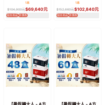
1本
1本
$
69,640
元
$
102,840
元
$
104,900
元
$
152,660
元
組合商品
折價券
組合商品
折價券
【暑假轉大人 - A方
【暑假轉大人 - A方