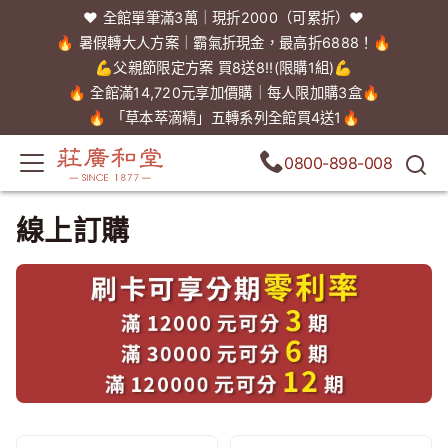
❤️ 全館單筆滿3萬｜現折2000（可累折）❤️
🔥 暑假轉大人方案｜霸氣折現金，最高折6888！🔥
💪父親節限定方案 買8送8!!(限購1組)💪
🔥 全館滿14,720元享加價購｜每人限加購3盒🔥
🔥 「草本萃滴精」五轉系列全館買4送1🔥
0800-898-008
線上訂購