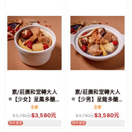
素/莊廣和堂轉大人
素/莊廣和堂轉大人
®【少女】呈鳳多醣草
®【少男】呈龍多醣草
本燉湯
本燉湯
全素
全素
$
3,580
元
$
3,580
元
$
3,780
元
$
3,780
元
限時優惠
限時優惠