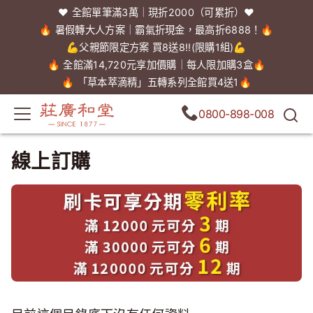
❤️ 全館單筆滿3萬｜現折2000（可累折）❤️
🔥 暑假轉大人方案｜霸氣折現金，最高折6888！🔥
💪父親節限定方案 買8送8!!(限購1組)💪
🔥 全館滿14,720元享加價購｜每人限加購3盒🔥
🔥 「草本萃滴精」五轉系列全館買4送1🔥
0800-898-008
線上訂購