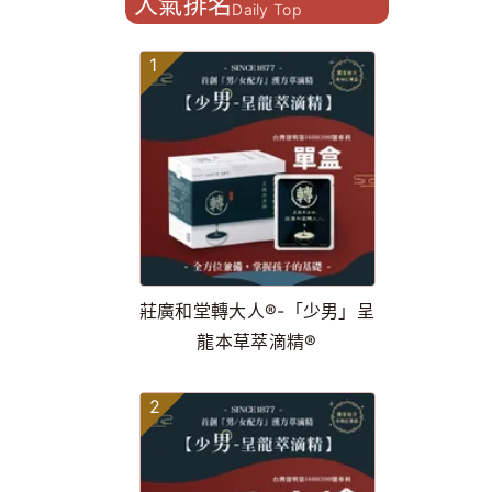
人氣排名
Daily Top
1
莊廣和堂轉大人®-「少男」呈
龍本草萃滴精®
2