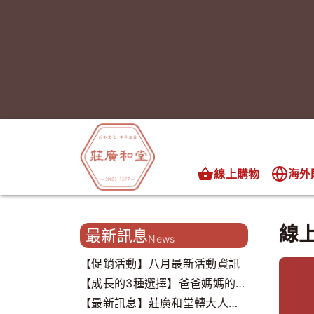
線上購物
海外
線
最新訊息
News
【促銷活動】八月最新活動資訊
【成長的3種選擇】爸爸媽媽的心
聲，我們都聽到了..
【最新訊息】莊廣和堂轉大人打