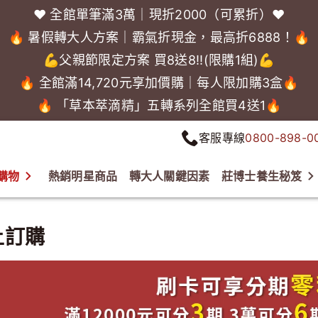
❤️ 全館單筆滿3萬｜現折2000（可累折）❤️
🔥 暑假轉大人方案｜霸氣折現金，最高折6888！🔥
💪父親節限定方案 買8送8!!(限購1組)💪
🔥 全館滿14,720元享加價購｜每人限加購3盒🔥
🔥 「草本萃滴精」五轉系列全館買4送1🔥
客服專線
0800-898-0
購物
熱銷明星商品
轉大人關鍵因素
莊博士養生秘笈
上訂購