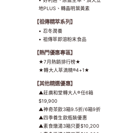
地PLUS、轉晶明葉黃素
【祖傳精萃系列】
• 忍冬潤養
• 祖傳萃即溶粉末食品
【熱門優惠專區】
★7月熱銷排行榜★
★轉大人萃滴精®4+1★
【其他精選優惠】
▲莊廣和堂轉大人®任6箱
$19,900
▲神奇茶飲3箱9.5折/6箱9折
▲四季養生飲瓶裝優惠
▲素食燉湯3箱只要$10,200