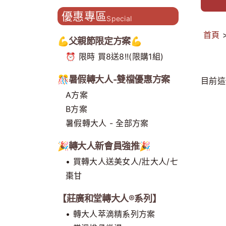
造主題門市 開創補養新型態
優惠專區
Special
首頁
💪父親節限定方案💪
⏰ 限時 買8送8!!(限購1組)
🎊暑假轉大人-雙檔優惠方案
目前這
A方案
B方案
暑假轉大人 - 全部方案
🎉轉大人新會員強推🎉
• 買轉大人送美女人/壯大人/七
棗甘
【莊廣和堂轉大人®系列】
• 轉大人萃滴精系列方案