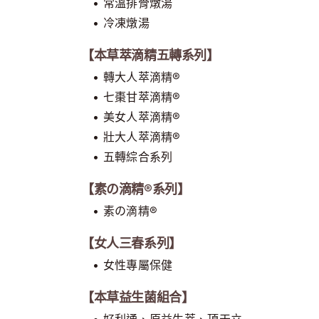
• 常溫排骨燉湯
• 冷凍燉湯
【本草萃滴精五轉系列】
• 轉大人萃滴精®
• 七棗甘萃滴精®
• 美女人萃滴精®
• 壯大人萃滴精®
• 五轉綜合系列
【素の滴精®系列】
• 素の滴精®
【女人三春系列】
• 女性專屬保健
【本草益生菌組合】
• 好利通、原益生萃、頂天立