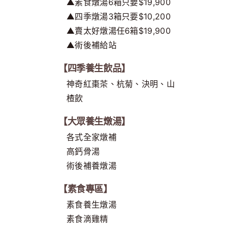
▲素食燉湯6箱只要$19,900
▲四季燉湯3箱只要$10,200
▲賣太好燉湯任6箱$19,900
▲術後補給站
【四季養生飲品】
神奇紅棗茶、杭菊、決明、山
楂飲
【大眾養生燉湯】
各式全家燉補
高鈣骨湯
術後補養燉湯
【素食專區】
素食養生燉湯
素食滴雞精