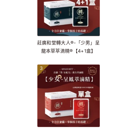
莊廣和堂轉大人®-「少男」呈
龍本草萃滴精®【4+1盒】
3