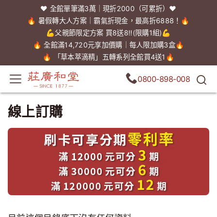
❤️ 全館單筆滿3萬｜現折2000（可累折）❤️
🔥 暑假轉大人方案｜霸氣折現金，最高折6888！🔥
💪父親節限定方案 買8送8!!(限購1組)💪
🔥 全館滿14,720元享加價購｜每人限加購3盒🔥
🔥 「草本萃滴精」五轉系列全館買4送1🔥
0800-898-008
線上訂購