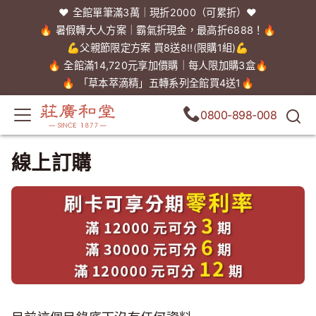
❤️ 全館單筆滿3萬｜現折2000（可累折）❤️
🔥 暑假轉大人方案｜霸氣折現金，最高折6888！🔥
💪父親節限定方案 買8送8!!(限購1組)💪
🔥 全館滿14,720元享加價購｜每人限加購3盒🔥
🔥 「草本萃滴精」五轉系列全館買4送1🔥
0800-898-008
線上訂購