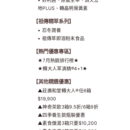
地PLUS、轉晶明葉黃素
【祖傳精萃系列】
• 忍冬潤養
• 祖傳萃即溶粉末食品
【熱門優惠專區】
★7月熱銷排行榜★
★轉大人萃滴精®4+1★
【其他精選優惠】
▲莊廣和堂轉大人®任6箱
$19,900
▲神奇茶飲3箱9.5折/6箱9折
▲四季養生飲瓶裝優惠
▲素食燉湯3箱只要$10,200