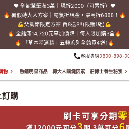
❤️ 全館單筆滿3萬｜現折2000（可累折）❤️
🔥 暑假轉大人方案｜霸氣折現金，最高折6888！🔥
💪父親節限定方案 買8送8!!(限購1組)💪
🔥 全館滿14,720元享加價購｜每人限加購3盒🔥
🔥 「草本萃滴精」五轉系列全館買4送1🔥
客服專線
0800-898-0
購物
熱銷明星商品
轉大人關鍵因素
莊博士養生秘笈
上訂購