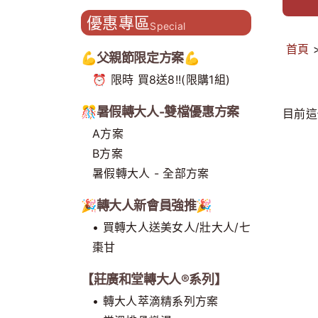
造主題門市 開創補養新型態
優惠專區
Special
首頁
💪父親節限定方案💪
⏰ 限時 買8送8!!(限購1組)
🎊暑假轉大人-雙檔優惠方案
目前這
A方案
B方案
暑假轉大人 - 全部方案
🎉轉大人新會員強推🎉
• 買轉大人送美女人/壯大人/七
棗甘
【莊廣和堂轉大人®系列】
• 轉大人萃滴精系列方案