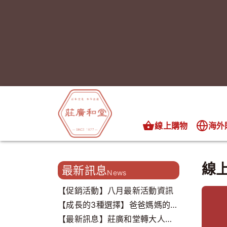
線上購物
海外
線
最新訊息
News
【促銷活動】八月最新活動資訊
【成長的3種選擇】爸爸媽媽的心
聲，我們都聽到了..
【最新訊息】莊廣和堂轉大人打