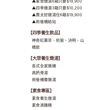
▲素食燉湯6箱只要$19,900
▲四季燉湯3箱只要$10,200
▲賣太好燉湯任6箱$19,900
▲術後補給站
【四季養生飲品】
神奇紅棗茶、杭菊、決明、山
楂飲
【大眾養生燉湯】
各式全家燉補
高鈣骨湯
術後補養燉湯
【素食專區】
素食養生燉湯
素食滴雞精