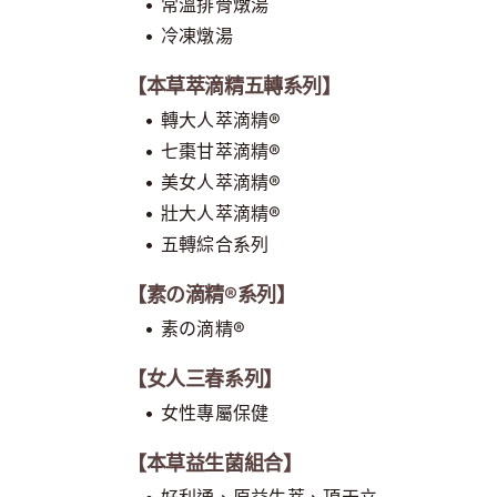
• 常溫排骨燉湯
• 冷凍燉湯
【本草萃滴精五轉系列】
• 轉大人萃滴精®
• 七棗甘萃滴精®
• 美女人萃滴精®
• 壯大人萃滴精®
• 五轉綜合系列
【素の滴精®系列】
• 素の滴精®
【女人三春系列】
• 女性專屬保健
【本草益生菌組合】
• 好利通、原益生萃、頂天立