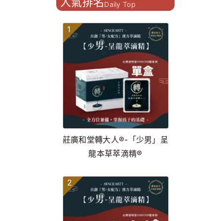
人氣排名
Daily Top
1
莊廣和堂轉大人®-「少男」呈
龍本草萃滴精®
2