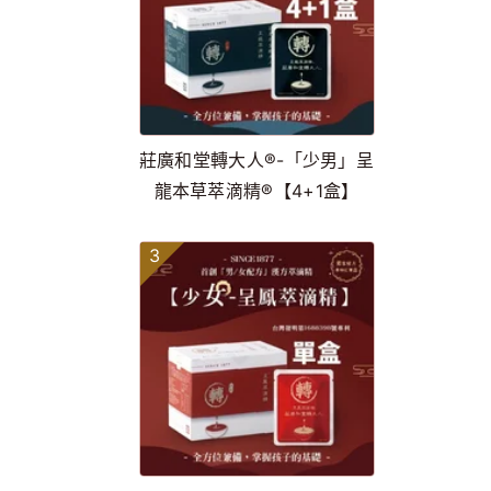
莊廣和堂轉大人®-「少男」呈
龍本草萃滴精®【4+1盒】
3