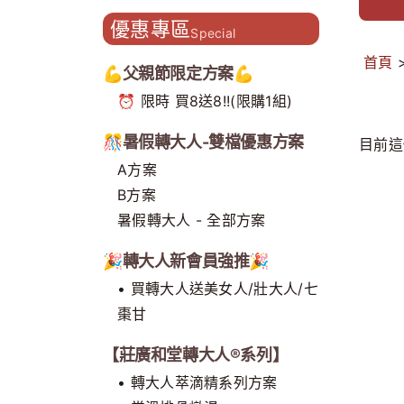
造主題門市 開創補養新型態
優惠專區
Special
首頁
💪父親節限定方案💪
⏰ 限時 買8送8!!(限購1組)
🎊暑假轉大人-雙檔優惠方案
目前這
A方案
B方案
暑假轉大人 - 全部方案
🎉轉大人新會員強推🎉
• 買轉大人送美女人/壯大人/七
棗甘
【莊廣和堂轉大人®系列】
• 轉大人萃滴精系列方案