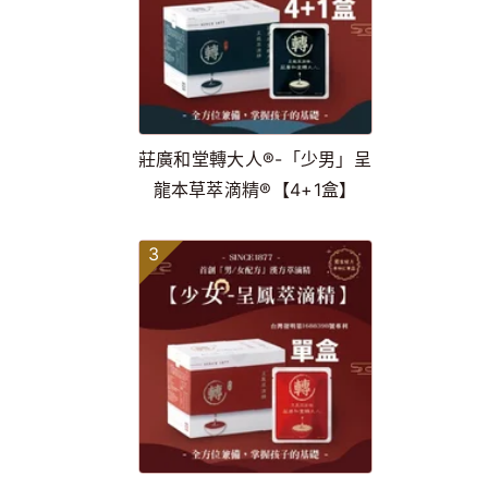
莊廣和堂轉大人®-「少男」呈
龍本草萃滴精®【4+1盒】
3