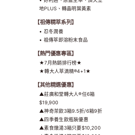
地PLUS、轉晶明葉黃素
【祖傳精萃系列】
• 忍冬潤養
• 祖傳萃即溶粉末食品
【熱門優惠專區】
★7月熱銷排行榜★
★轉大人萃滴精®4+1★
【其他精選優惠】
▲莊廣和堂轉大人®任6箱
$19,900
▲神奇茶飲3箱9.5折/6箱9折
▲四季養生飲瓶裝優惠
▲素食燉湯3箱只要$10,200