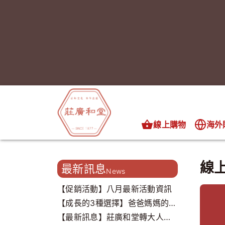
線上購物
海外
線
最新訊息
News
【促銷活動】八月最新活動資訊
【成長的3種選擇】爸爸媽媽的心
聲，我們都聽到了..
【最新訊息】莊廣和堂轉大人打