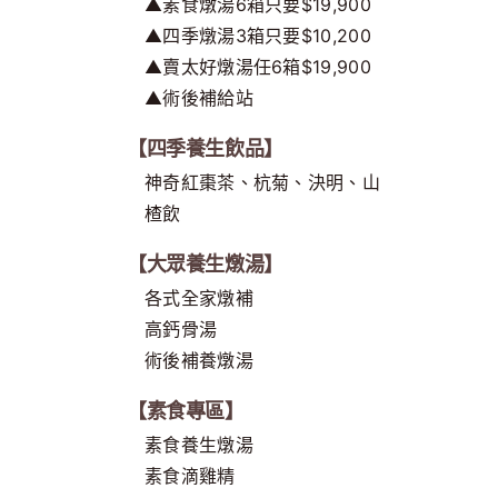
▲素食燉湯6箱只要$19,900
▲四季燉湯3箱只要$10,200
▲賣太好燉湯任6箱$19,900
▲術後補給站
【四季養生飲品】
神奇紅棗茶、杭菊、決明、山
楂飲
【大眾養生燉湯】
各式全家燉補
高鈣骨湯
術後補養燉湯
【素食專區】
素食養生燉湯
素食滴雞精