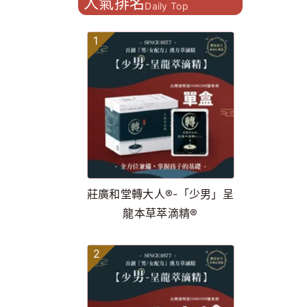
人氣排名
Daily Top
1
莊廣和堂轉大人®-「少男」呈
龍本草萃滴精®
2