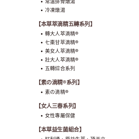
• 常溫排骨燉湯
• 冷凍燉湯
【本草萃滴精五轉系列】
• 轉大人萃滴精®
• 七棗甘萃滴精®
• 美女人萃滴精®
• 壯大人萃滴精®
• 五轉綜合系列
【素の滴精®系列】
• 素の滴精®
【女人三春系列】
• 女性專屬保健
【本草益生菌組合】
• 好利通、原益生萃、頂天立