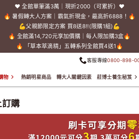
❤️ 全館單筆滿3萬｜現折2000（可累折）❤️
🔥 暑假轉大人方案｜霸氣折現金，最高折6888！🔥
💪父親節限定方案 買8送8!!(限購1組)💪
🔥 全館滿14,720元享加價購｜每人限加購3盒🔥
🔥 「草本萃滴精」五轉系列全館買4送1🔥
客服專線
0800-898-0
購物
熱銷明星商品
轉大人關鍵因素
莊博士養生秘笈
上訂購