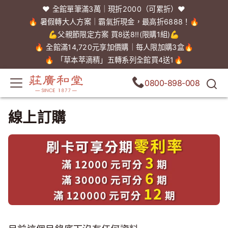
❤️ 全館單筆滿3萬｜現折2000（可累折）❤️
🔥 暑假轉大人方案｜霸氣折現金，最高折6888！🔥
💪父親節限定方案 買8送8!!(限購1組)💪
🔥 全館滿14,720元享加價購｜每人限加購3盒🔥
🔥 「草本萃滴精」五轉系列全館買4送1🔥
0800-898-008
線上訂購