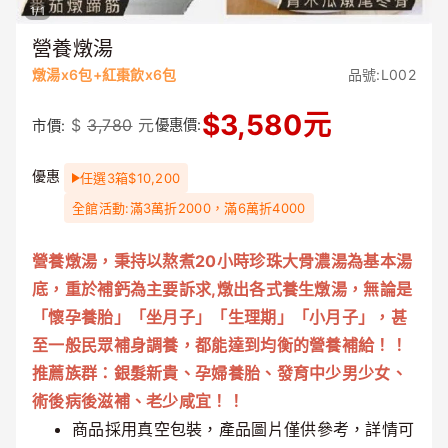
1
/
1
營養燉湯
燉湯x6包+紅棗飲x6包
品號:L002
$
3,580
元
$
3,780
元
優惠價:
市價:
優惠
任選3箱$10,200
全館活動:滿3萬折2000，滿6萬折4000
營養燉湯，秉持以熬煮20小時珍珠大骨濃湯為基本湯
底，重於補鈣為主要訴求,燉出各式養生燉湯，無論是
「懷孕養胎」「坐月子」「生理期」「小月子」，甚
至一般民眾補身調養，都能達到均衡的營養補給！！
推薦族群：銀髮新貴、孕婦養胎、發育中少男少女、
術後病後滋補、老少咸宜！！
商品採用真空包裝，產品圖片僅供參考，詳情可