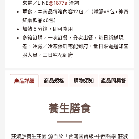
來電／LINE
@1877a
洽詢
葷食，本商品每箱內容12包／（燉湯x6包+神奇
紅棗飲品x6包）
加熱５分鐘，即可食用
多箱訂購，一次訂餐，分次出餐，每日新鮮現
煮，冷藏／冷凍保鮮宅配到府，當日來電通知客
服人員，三日宅配到府
商品規格
購物須知
產品問與答
產品詳細
養生膳食
莊淑旂養生莊園 源自於「台灣國寶級-中西醫學 莊淑