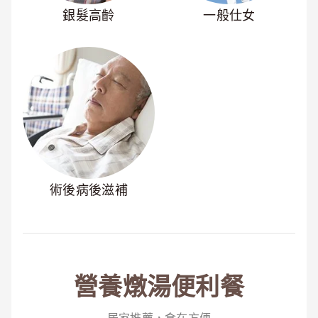
銀髮高齡
一般仕女
術後病後滋補
營養燉湯便利餐