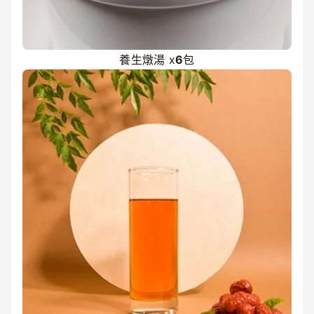
養生燉湯 x
6
包