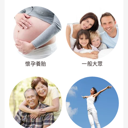
懷孕養胎
一般大眾