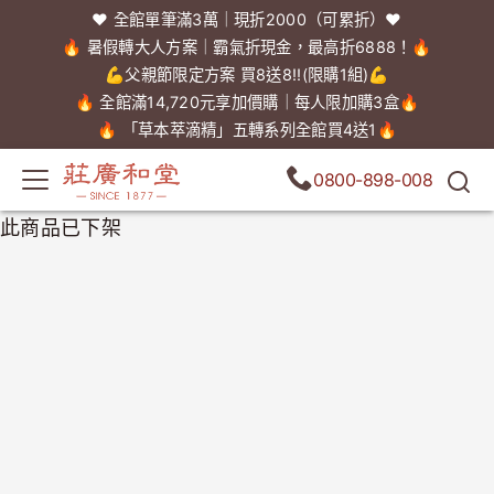
❤️ 全館單筆滿3萬｜現折2000（可累折）❤️
🔥 暑假轉大人方案｜霸氣折現金，最高折6888！🔥
💪父親節限定方案 買8送8!!(限購1組)💪
🔥 全館滿14,720元享加價購｜每人限加購3盒🔥
🔥 「草本萃滴精」五轉系列全館買4送1🔥
0800-898-008
此商品已下架