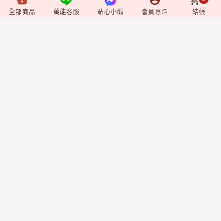
全部商品
萬能客服
貼心小編
會員專區
結帳
Video
+
影音媒體
Shopping
+
購物相關
Member
+
會員專區
企業資訊
莊廣和堂生技食品國際股份有限公司
統一編號：90827571
台北辦公室-
台北市中山區松江路9號2樓
台北門市-
台北市中山區松江路9-1號1樓
新竹大遠百門市-
新竹市東區西大路323號6樓
台中辦公室-
台中市北屯區東山路一段148
號
聯絡方式