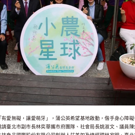
「有愛無礙，讓愛萌牙」，蒲公英希望基地啟動，偕手身心障礙
邀請臺北市副市長林奕華攜市府團隊、社會局長姚淑文、議員陳