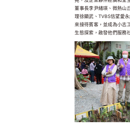
堯，及企業夥伴莊廣和堂
董事長李尹緒瑛、微熱山
理徐顯武、TVBS信望愛
來接待賓客，並成為小志
生態探索，啟發他們服務