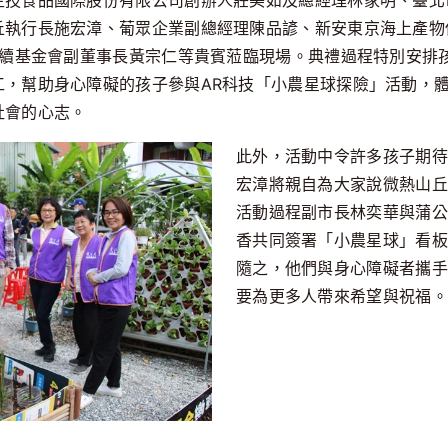
生技食品國際股份有限公司創辦人莊美如及總經理林家明、臺北
丘執行長施宏漳、葡眾企業副總經理陳品諺、新安東京海上產物
永續基金會副董事長黃宗仁等貴賓蒞臨現場。典禮過程特別安排
工，幫助身心障礙的孩子參與AR科技「小農星球探險」活動，
社會的心志。
此外，活動中令許多孩子期待
宏漳將親自為大家說微熱山丘
活動過程副市長林奕華與蒲公
香共同簽署「小農星球」看板
隨之，他們與身心障礙者攜手
要為更多人帶來希望與祝福。