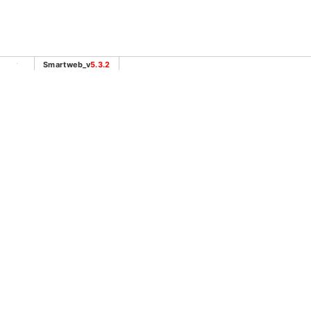
Smartweb_v
5.3.2
安心購方案
會員獨
About us
News
關於我們
最新消
品牌介紹
最新消息