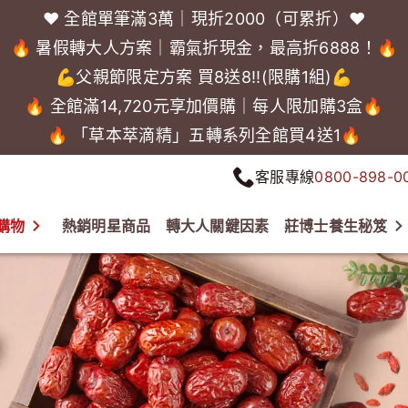
❤️ 全館單筆滿3萬｜現折2000（可累折）❤️
🔥 暑假轉大人方案｜霸氣折現金，最高折6888！🔥
💪父親節限定方案 買8送8!!(限購1組)💪
🔥 全館滿14,720元享加價購｜每人限加購3盒🔥
🔥 「草本萃滴精」五轉系列全館買4送1🔥
客服專線
0800-898-0
購物
熱銷明星商品
轉大人關鍵因素
莊博士養生秘笈