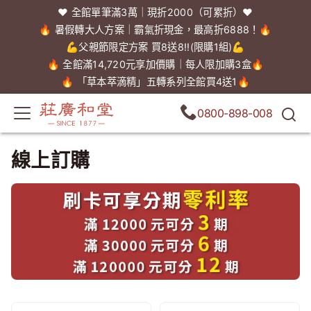
❤️ 全館單筆滿3萬｜現折2000（可累折）❤️
🔥 暑假轉大人方案｜霸氣折現金，最高折6888！🔥
💪父親節限定方案 買8送8!!(限購1組)💪
🔥 全館滿14,720元享加價購｜每人限加購3盒🔥
🔥 「草本萃滴精」五轉系列全館買4送1🔥
0800-898-008
線上訂購