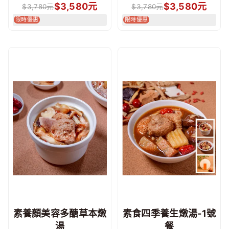
$
3,580
元
$
3,580
元
$
3,780
元
$
3,780
元
限時優惠
限時優惠
素養顏美容多醣草本燉
素食四季養生燉湯-1號
湯
餐