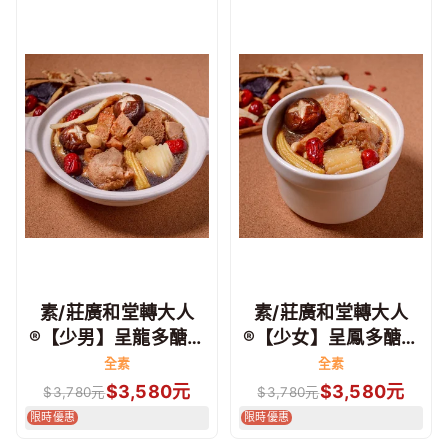
素/莊廣和堂轉大人
素/莊廣和堂轉大人
®【少男】呈龍多醣草
®【少女】呈鳳多醣草
本燉湯
本燉湯
全素
全素
$
3,580
元
$
3,580
元
$
3,780
元
$
3,780
元
限時優惠
限時優惠