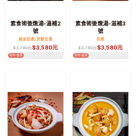
素食術後燉湯-溫補2
素食術後燉湯-滋補3
號
號
麻油奶素/其餘全素
奶素
$
3,580
元
$
3,580
元
$
3,780
元
$
3,780
元
限時優惠
限時優惠