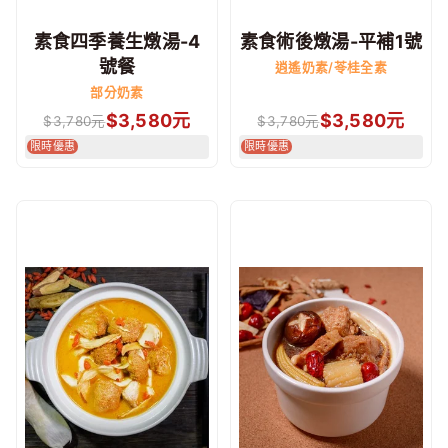
素食四季養生燉湯-4
素食術後燉湯-平補1號
號餐
逍遙奶素/苓桂全素
部分奶素
$
3,580
元
$
3,580
元
$
3,780
元
$
3,780
元
限時優惠
限時優惠