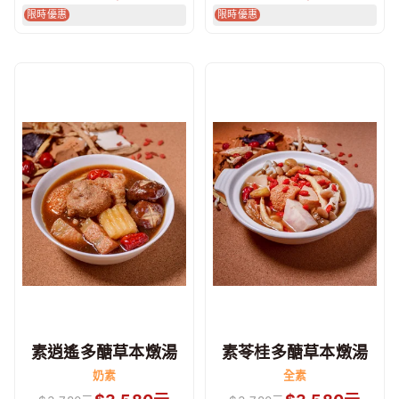
限時優惠
限時優惠
素逍遙多醣草本燉湯
素苓桂多醣草本燉湯
奶素
全素