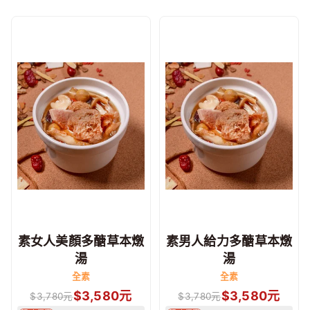
素女人美顏多醣草本燉
素男人給力多醣草本燉
湯
湯
全素
全素
$
3,580
元
$
3,580
元
$
3,780
元
$
3,780
元