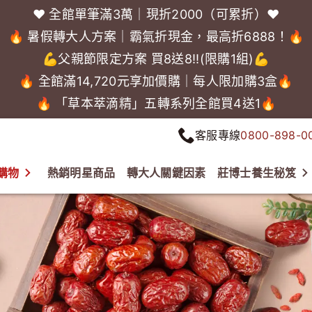
❤️ 全館單筆滿3萬｜現折2000（可累折）❤️
🔥 暑假轉大人方案｜霸氣折現金，最高折6888！🔥
💪父親節限定方案 買8送8!!(限購1組)💪
🔥 全館滿14,720元享加價購｜每人限加購3盒🔥
🔥 「草本萃滴精」五轉系列全館買4送1🔥
客服專線
0800-898-0
購物
熱銷明星商品
轉大人關鍵因素
莊博士養生秘笈