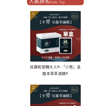
人氣排名
Daily Top
1
莊廣和堂轉大人®-「少男」呈
龍本草萃滴精®
2