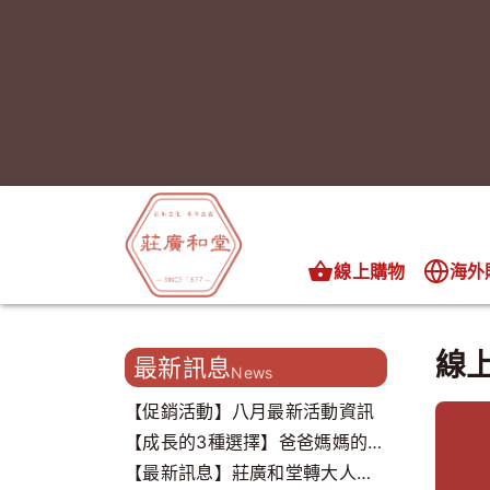
線上購物
海外
線
最新訊息
News
【促銷活動】八月最新活動資訊
【成長的3種選擇】爸爸媽媽的心
聲，我們都聽到了..
【最新訊息】莊廣和堂轉大人打