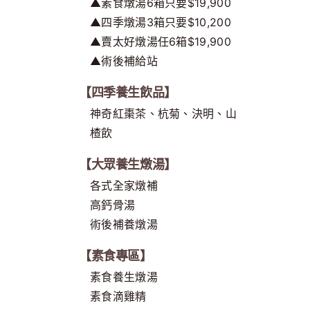
▲素食燉湯6箱只要$19,900
▲四季燉湯3箱只要$10,200
▲賣太好燉湯任6箱$19,900
▲術後補給站
【四季養生飲品】
神奇紅棗茶、杭菊、決明、山
楂飲
【大眾養生燉湯】
各式全家燉補
高鈣骨湯
術後補養燉湯
【素食專區】
素食養生燉湯
素食滴雞精