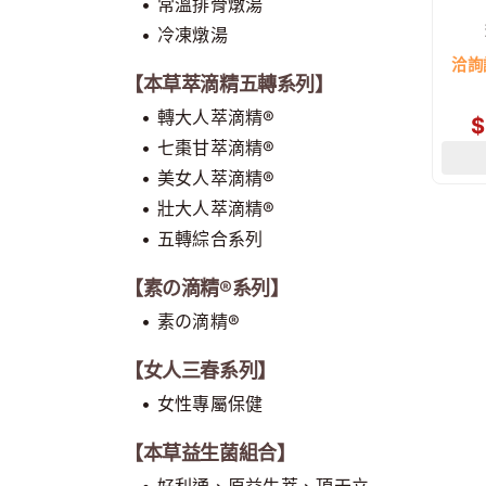
• 常溫排骨燉湯
• 冷凍燉湯
洽詢
【本草萃滴精五轉系列】
• 轉大人萃滴精®
$
• 七棗甘萃滴精®
• 美女人萃滴精®
• 壯大人萃滴精®
• 五轉綜合系列
【素の滴精®系列】
• 素の滴精®
【女人三春系列】
• 女性專屬保健
【本草益生菌組合】
• 好利通、原益生萃、頂天立