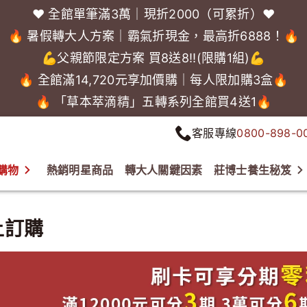
❤️ 全館單筆滿3萬｜現折2000（可累折）❤️
🔥 暑假轉大人方案｜霸氣折現金，最高折6888！🔥
💪父親節限定方案 買8送8!!(限購1組)💪
🔥 全館滿14,720元享加價購｜每人限加購3盒🔥
🔥 「草本萃滴精」五轉系列全館買4送1🔥
客服專線
0800-898-0
購物
熱銷明星商品
轉大人關鍵因素
莊博士養生秘笈
上訂購