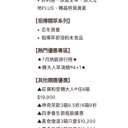
地PLUS、轉晶明葉黃素
【祖傳精萃系列】
• 忍冬潤養
• 祖傳萃即溶粉末食品
【熱門優惠專區】
★7月熱銷排行榜★
★轉大人萃滴精®4+1★
【其他精選優惠】
▲莊廣和堂轉大人®任6箱
$19,900
▲神奇茶飲3箱9.5折/6箱9折
▲四季養生飲瓶裝優惠
▲素食燉湯3箱只要$10,200