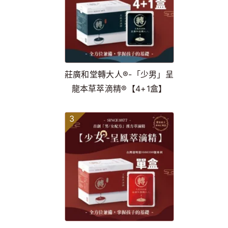
莊廣和堂轉大人®-「少男」呈
龍本草萃滴精®【4+1盒】
3