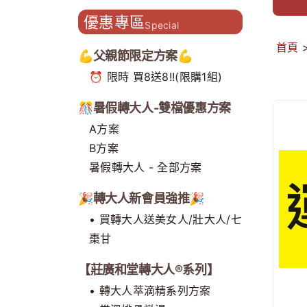
造主題門市 開創補養新型態
優惠專區
Special
首頁
💪父親節限定方案💪
⏰ 限時 買8送8!!(限購1組)
🎊暑假轉大人-雙檔優惠方案
A方案
B方案
暑假轉大人 - 全部方案
🎉轉大人新會員強推🎉
• 買轉大人送美女人/壯大人/七
棗甘
【莊廣和堂轉大人®系列】
• 轉大人萃滴精系列方案