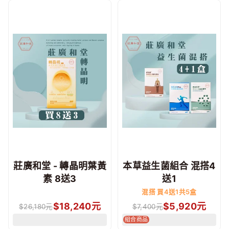
莊廣和堂 - 轉晶明葉黃
本草益生菌組合 混搭4
素 8送3
送1
混搭 買4送1共5盒
$
18,240
元
$
5,920
元
$
26,180
元
$
7,400
元
組合商品