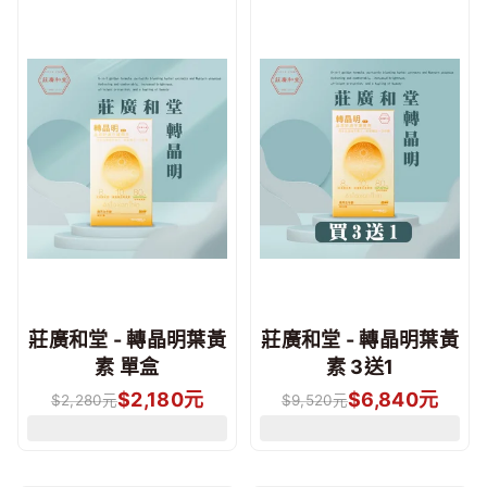
莊廣和堂 - 轉晶明葉黃
莊廣和堂 - 轉晶明葉黃
素 單盒
素 3送1
$
2,180
元
$
6,840
元
$
2,280
元
$
9,520
元