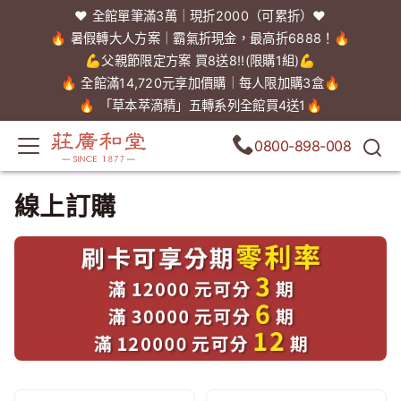
❤️ 全館單筆滿3萬｜現折2000（可累折）❤️
🔥 暑假轉大人方案｜霸氣折現金，最高折6888！🔥
💪父親節限定方案 買8送8!!(限購1組)💪
🔥 全館滿14,720元享加價購｜每人限加購3盒🔥
🔥 「草本萃滴精」五轉系列全館買4送1🔥
0800-898-008
線上訂購