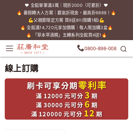
❤️ 全館單筆滿3萬｜現折2000（可累折）❤️
🔥 暑假轉大人方案｜霸氣折現金，最高折6888！🔥
💪父親節限定方案 買8送8!!(限購1組)💪
🔥 全館滿14,720元享加價購｜每人限加購3盒🔥
🔥 「草本萃滴精」五轉系列全館買4送1🔥
0800-898-008
線上訂購