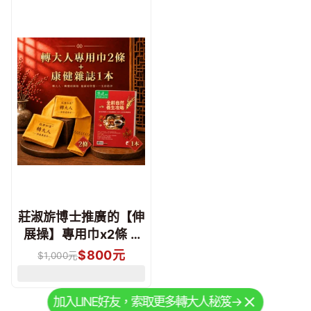
莊淑旂博士推廣的【伸
展操】專用巾x2條 +
康健雜誌1本 /組
$
800
元
$
1,000
元
加入LINE好友，索取更多轉大人秘笈→