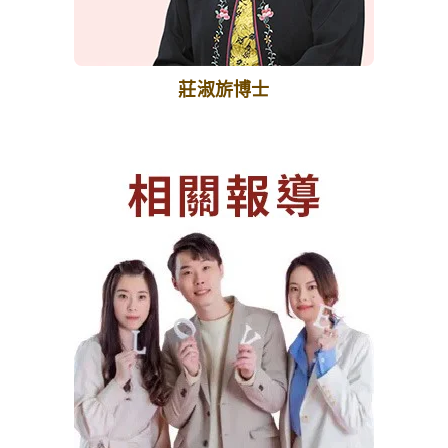
莊淑旂博士