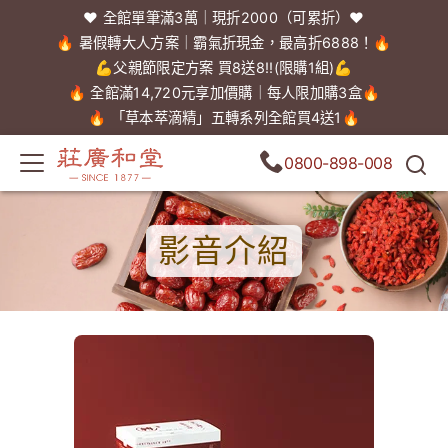
❤️ 全館單筆滿3萬｜現折2000（可累折）❤️
🔥 暑假轉大人方案｜霸氣折現金，最高折6888！🔥
💪父親節限定方案 買8送8!!(限購1組)💪
🔥 全館滿14,720元享加價購｜每人限加購3盒🔥
🔥 「草本萃滴精」五轉系列全館買4送1🔥
0800-898-008
影音介紹