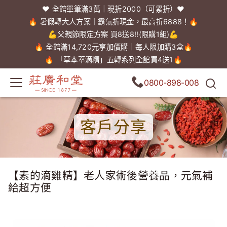
❤️ 全館單筆滿3萬｜現折2000（可累折）❤️
🔥 暑假轉大人方案｜霸氣折現金，最高折6888！🔥
💪父親節限定方案 買8送8!!(限購1組)💪
🔥 全館滿14,720元享加價購｜每人限加購3盒🔥
🔥 「草本萃滴精」五轉系列全館買4送1🔥
0800-898-008
客戶分享
【素的滴雞精】老人家術後營養品，元氣補
給超方便