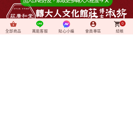
加入LINE好友，索取更多轉大人秘笈→
0
全部商品
萬能客服
貼心小編
會員專區
結帳
About us
+
關於我們
News
+
最新消息
Video
+
影音媒體
Shopping
+
購物相關
Member
+
會員專區
企業資訊