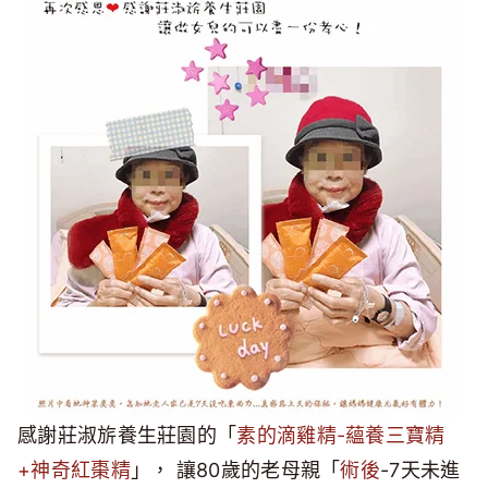
感謝莊淑旂養生莊園的「
素的滴雞精-蘊養三寶精
+神奇紅棗精
」， 讓80歲的老母親「
術後
-7天未進