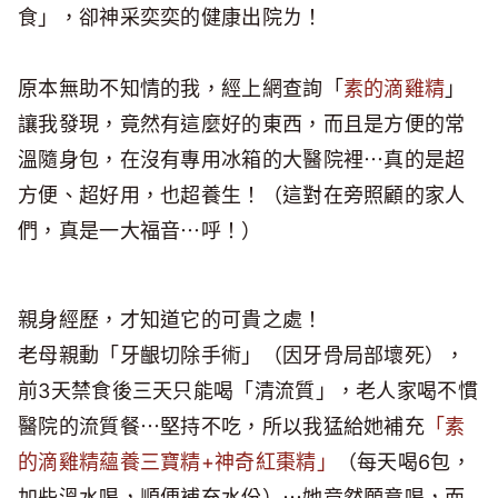
食」，卻神采奕奕的健康出院ㄌ！
原本無助不知情的我，經上網查詢「
素的滴雞精
」
讓我發現，竟然有這麼好的東西，而且是方便的常
溫隨身包，在沒有專用冰箱的大醫院裡⋯真的是超
方便、超好用，也超養生！（這對在旁照顧的家人
們，真是一大福音⋯呼！）
親身經歷，才知道它的可貴之處！
老母親動「牙齦切除手術」（因牙骨局部壞死），
前3天禁食後三天只能喝「清流質」，老人家喝不慣
醫院的流質餐⋯堅持不吃，所以我猛給她補充
「素
的滴雞精蘊養三寶精+神奇紅棗精」
（每天喝6包，
加些溫水喝，順便補充水份）⋯她竟然願意喝，而