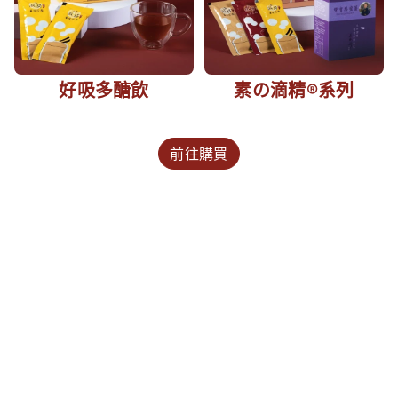
好吸多醣飲
素の滴精®系列
前往購買