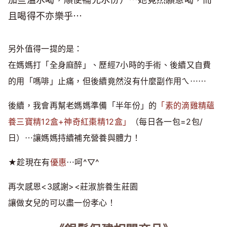
且喝得不亦樂乎⋯
另外值得一提的是：
在媽媽打「全身麻醉」、歷經7小時的手術、後續又自費
的用「嗎啡」止痛，但後續竟然沒有什麼副作用ㄟ⋯⋯
後續，我會再幫老媽媽準備「半年份」的
「素的滴雞精蘊
養三寶精12盒+神奇紅棗精12盒」
（每日各一包=2包/
日）⋯讓媽媽持續補充營養與體力！
★趁現在有
優惠
⋯呵^▽^
再次感恩<3感謝><莊淑旂養生莊園
讓做女兒的可以盡一份孝心！