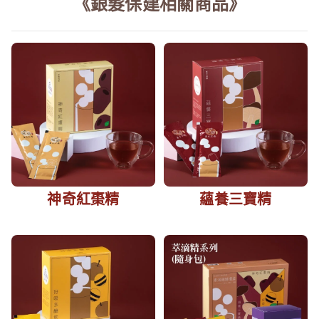
《銀髮保建相關商品》
神奇紅棗精
蘊養三寶精