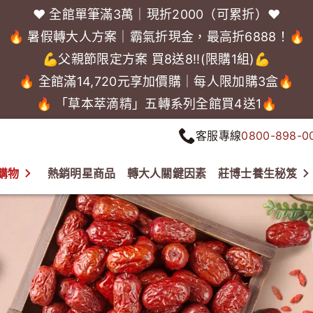
❤️ 全館單筆滿3萬｜現折2000（可累折）❤️
🔥 暑假轉大人方案｜霸氣折現金，最高折6888！🔥
💪父親節限定方案 買8送8!!(限購1組)💪
🔥 全館滿14,720元享加價購｜每人限加購3盒🔥
🔥 「草本萃滴精」五轉系列全館買4送1🔥
客服專線
0800-898-0
購物
熱銷明星商品
轉大人關鍵因素
莊博士養生秘笈