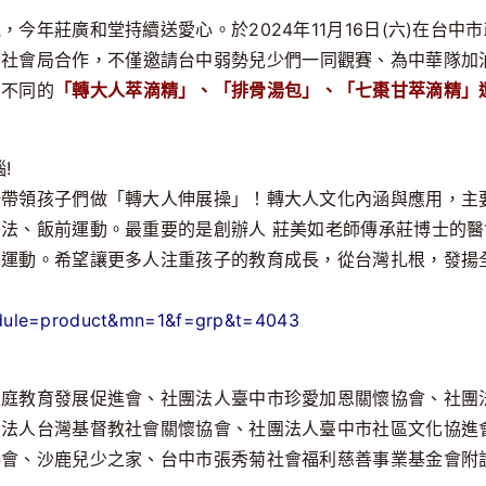
今年莊廣和堂持續送愛心。於2024年11月16日(六)在台中
社會局合作，不僅邀請台中弱勢兒少們一同觀賽、為中華隊加油
女不同的
「轉大人萃滴精」、「排骨湯包」、「七棗甘萃滴精」
!
場帶領孩子們做「轉大人伸展操」！轉大人文化內涵與應用，主
法、飯前運動。最重要的是創辦人 莊美如老師傳承莊博士的
、運動。希望讓更多人注重孩子的教育成長，從台灣扎根，發揚
module=product&mn=1&f=grp&t=4043
家庭教育發展促進會、社團法人臺中市珍愛加恩關懷協會、社團
團法人台灣基督教社會關懷協會、社團法人臺中市社區文化協進
協會、沙鹿兒少之家、台中市張秀菊社會福利慈善事業基金會附