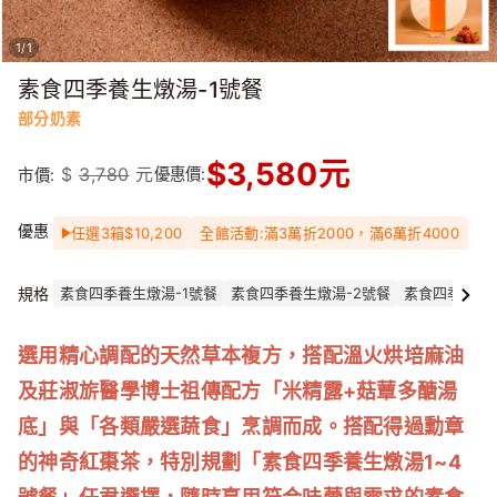
1
/
1
素食四季養生燉湯-1號餐
部分奶素
$
3,580
元
$
3,780
元
優惠價:
市價:
優惠
任選3箱$10,200
全館活動:滿3萬折2000，滿6萬折4000
規格
素食四季養生燉湯-1號餐
素食四季養生燉湯-2號餐
素食四季養生燉
選用精心調配的天然草本複方，搭配溫火烘培麻油
及莊淑旂醫學博士祖傳配方「米精露+菇蕈多醣湯
底」與「各類嚴選蔬食」烹調而成。搭配得過勳章
的神奇紅棗茶，特別規劃「素食四季養生燉湯1~4