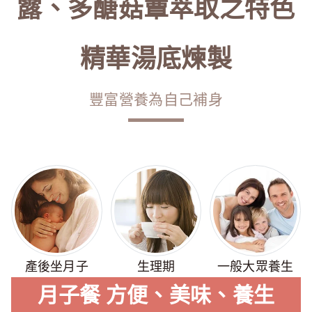
露、多醣菇蕈萃取之特色
精華湯底煉製
豐富營養為自己補身
產後坐月子
生理期
一般大眾養生
月子餐
方便、美味、養生