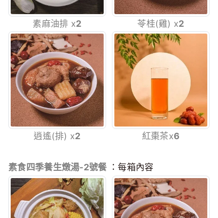
素麻油排 x
2
苓桂(雞) x
2
逍遙(排) x
2
紅棗茶x
6
素食四季養生燉湯-2號餐
：每箱內容