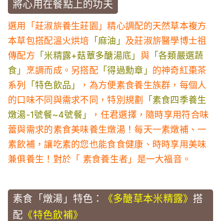
將心用在餐點上的功夫
選用「莊淑旂養生莊園」精心調配的天然草本複方
本草包搭配溫火烘培
「麻油」
及莊淑旂醫學博士祖
傳配方
「米精露+菇蕈多醣湯底」
與
「各類嚴選蔬
食」
烹調而成。另搭配
「得過勳章」
的神奇紅棗茶
系列
「特色飲品」
，為方便素食養生族群，每個人
的口味不同與需求不同，特別規劃
「素食四季養生
燉湯-1號餐~4號餐」
，任君選擇，隨時享用符合味
蕾與需求的素食美味養生燉湯！每天一素燉補、一
素飲補，讓吃素的您也能食食健康、時時享用美味
兼俱養生！對於「 素食養生者」是一大福音。
素食「燉湯」特色：
《多醣草本米精露》
搭
配
《特色飲補》