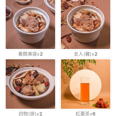
養顏美容x
2
女人
(雞)x
2
四物
(排
)
x
2
紅棗茶x
6