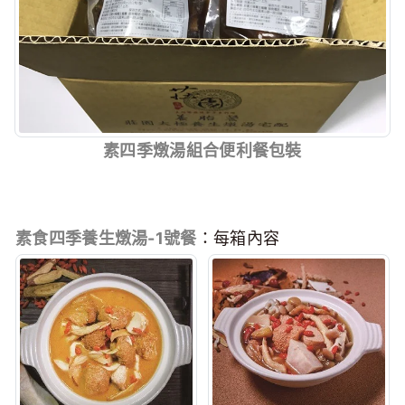
素四季燉湯組合便利餐包裝
素食四季養生燉湯-1號餐
：每箱內容