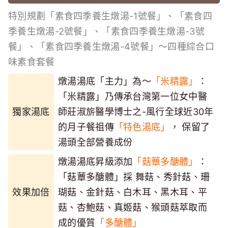
特別規劃「素食四季養生燉湯-1號餐」、「素食四
季養生燉湯-2號餐」、「素食四季養生燉湯-3號
餐」、「素食四季養生燉湯-4號餐」～四種綜合口
味素食套餐
燉湯湯底「主力」為～
「米精露」
：
「米精露」乃傳承台灣第一位女中醫
獨家湯底
師莊淑旂醫學博士之-風行全球近30年
的月子餐祖傳
「特色湯底」
， 保留了
湯頭全部營養成份
燉湯湯底昇級添加
「菇蕈多醣體」
：
「菇蕈多醣體」採 舞菇、秀針菇、珊
效果加倍
瑚菇、金針菇、白木耳、黑木耳、平
菇、杏鮑菇、真姬菇、猴頭菇萃取而
成的優質
「多醣體」