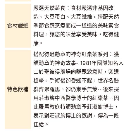
嚴選天然蔬食：食材嚴選非基因改
造、大豆蛋白、大豆纖維，搭配天然
食材嚴選
季節食蔬烹煮而成一道道的美味素食
料理，讓您的味蕾享受美味，吃得健
康。
搭配得過勳章的神奇紅棗茶系列：獲
頒勳章的神奇故事- 1981年國際知名人
士於聖彼得廣場向群眾致意時，突遭
槍擊，手術後卻昏迷不醒，世界名醫
特色飲補
群齊聚羅馬，卻仍束手無策⋯後來採
用莊淑旂中西醫學博士的紅棗茶⋯因
此羅馬教庭特頒勳章予莊淑旂博士，
表示對莊淑旂博士的感謝，傳為一段
佳話。