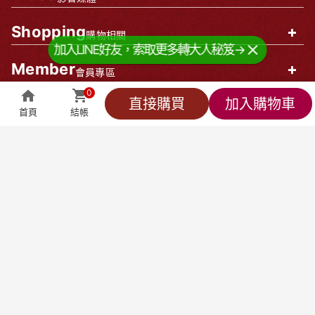
Shopping
+
購物相關
加入LINE好友，索取更多轉大人秘笈→
Member
+
會員專區
0
企業資訊
0
直接購買
加入購物車
首頁
結帳
全部商品
萬能客服
貼心小編
會員專區
結帳
莊廣和堂生技食品國際股份有限公司
統一編號：90827571
台北辦公室-
台北市中山區松江路9號2樓
台北門市-
台北市中山區松江路9-1號1樓
新竹大遠百門市-
新竹市東區西大路323號6樓
台中辦公室-
台中市北屯區東山路一段148
號
聯絡方式
產品客服專線：
0800-898-008