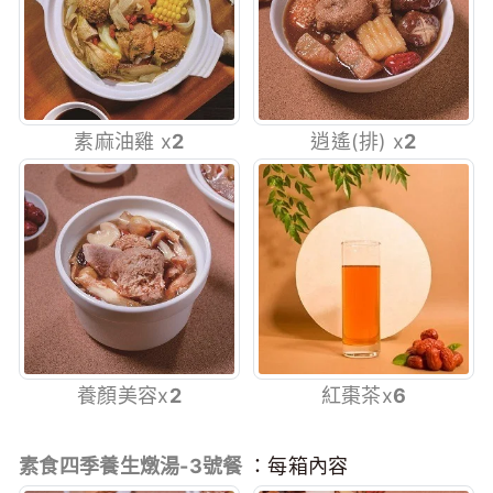
素麻油雞 x
2
逍遙(排) x
2
養顏美容x
2
紅棗茶x
6
素食四季養生燉湯-3號餐
：每箱內容