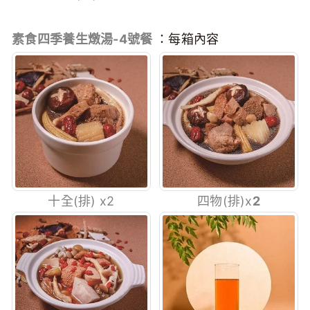
素食四季養生燉湯-4號餐
：每箱內容
十全
(排)
x2
四物
(排)
x
2