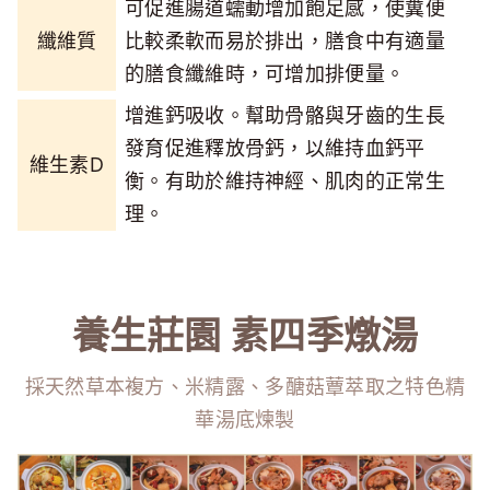
可促進腸道蠕動增加飽足感，使糞便
纖維質
比較柔軟而易於排出，膳食中有適量
的膳食纖維時，可增加排便量。
增進鈣吸收。幫助骨骼與牙齒的生長
發育促進釋放骨鈣，以維持血鈣平
維生素D
衡。有助於維持神經、肌肉的正常生
理。
養生莊園 素四季燉湯
採天然草本複方、米精露、多醣菇蕈萃取
之特色精
華湯底煉製