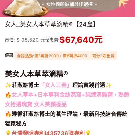
1
/
2
女人_美女人本草萃滴精®【24盒】
$
67,640
元
$
95,520
元
優惠價:
市價:
優惠
全館活動:滿3萬折2000，滿6萬折4000
可分2次出貨
美女人本草萃滴精®
✨
莊淑旂博士
「女人三春」
理論實踐首選✨
🔥女人草本+日本專利金絲燕窩+純煉滴雞精，熟齡
女拾遺瑰寶 女人美顏極品
🔥遵循莊淑旂博士的養生理論，最新科技結合傳統
獨家秘方
💡台灣發明專利I435736號專利💡