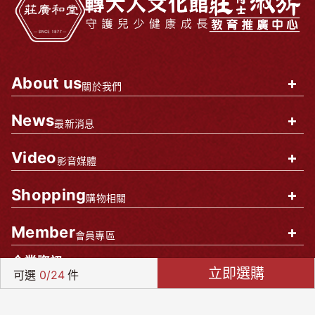
About us
+
關於我們
News
+
最新消息
Video
+
影音媒體
Shopping
+
購物相關
Member
+
會員專區
企業資訊
立即選購
可選
0
/
24
件
莊廣和堂生技食品國際股份有限公司
統一編號：90827571