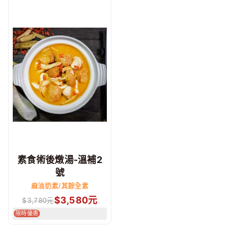
素食術後燉湯-溫補2
號
麻油奶素/其餘全素
$
3,580
元
$
3,780
元
限時優惠