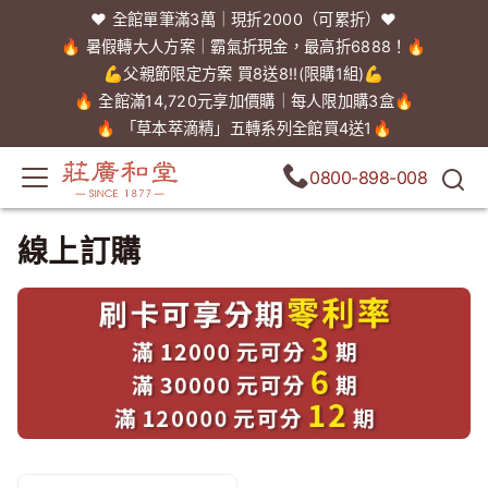
❤️ 全館單筆滿3萬｜現折2000（可累折）❤️
🔥 暑假轉大人方案｜霸氣折現金，最高折6888！🔥
💪父親節限定方案 買8送8!!(限購1組)💪
🔥 全館滿14,720元享加價購｜每人限加購3盒🔥
🔥 「草本萃滴精」五轉系列全館買4送1🔥
0800-898-008
線上訂購