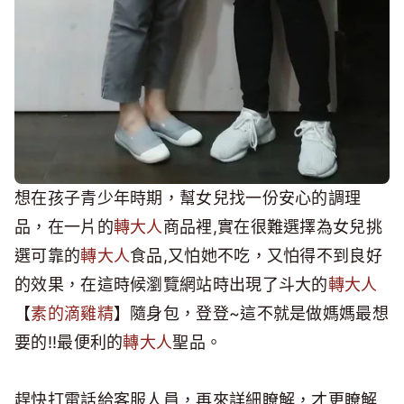
想在孩子青少年時期，幫女兒找一份安心的調理
品，在一片的
轉大人
商品裡,實在很難選擇為女兒挑
選可靠的
轉大人
食品,又怕她不吃，又怕得不到良好
的效果，在這時候瀏覽網站時出現了斗大的
轉大人
【
素的滴雞精
】隨身包，登登~這不就是做媽媽最想
要的!!最便利的
轉大人
聖品。
趕快打電話給客服人員，再來詳細瞭解，才更瞭解