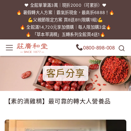
❤️ 全館單筆滿3萬｜現折2000（可累折）❤️
🔥 暑假轉大人方案｜霸氣折現金，最高折6888！🔥
💪父親節限定方案 買8送8!!(限購1組)💪
🔥 全館滿14,720元享加價購｜每人限加購3盒🔥
🔥 「草本萃滴精」五轉系列全館買4送1🔥
0800-898-008
客戶分享
【素的滴雞精】最可靠的轉大人營養品