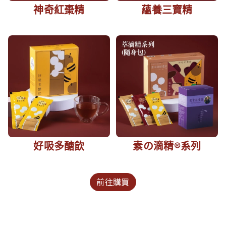
神奇紅棗精
蘊養三寶精
好吸多醣飲
素の滴精®系列
前往購買