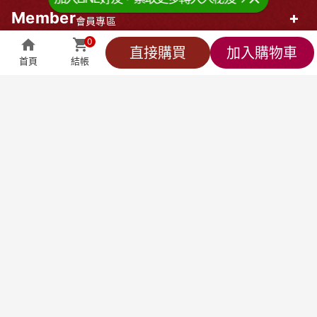
加入LINE好友，索取更多轉大人秘笈→
Member
+
會員專區
0
企業資訊
0
直接購買
加入購物車
首頁
結帳
全部商品
萬能客服
貼心小編
會員專區
結帳
莊廣和堂生技食品國際股份有限公司
統一編號：90827571
台北辦公室-
台北市中山區松江路9號2樓
台北門市-
台北市中山區松江路9-1號1樓
新竹大遠百門市-
新竹市東區西大路323號6樓
台中辦公室-
台中市北屯區東山路一段148
號
聯絡方式
產品客服專線：
0800-898-008
出貨中心專線：
0800-678-568
客服信箱：
service@jlife.tw
社群