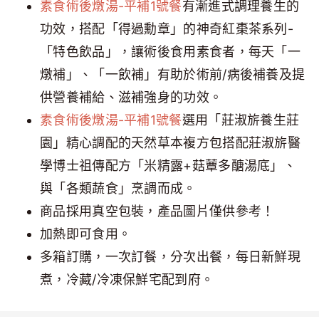
素食術後燉湯-平補1號餐
有漸進式調理養生的
功效，搭配「得過勳章」的神奇紅棗茶系列-
「特色飲品」，讓術後食用素食者，每天「一
燉補」、「一飲補」有助於術前/病後補養及提
供營養補給、滋補強身的功效。
素食術後燉湯-平補1號餐
選用「莊淑旂養生莊
園」精心調配的天然草本複方包搭配莊淑旂醫
學博士祖傳配方「米精露+菇蕈多醣湯底」、
與「各類蔬食」烹調而成。
商品採用真空包裝，產品圖片僅供參考！
加熱即可食用。
多箱訂購，一次訂餐，分次出餐，每日新鮮現
煮，冷藏/冷凍保鮮宅配到府。