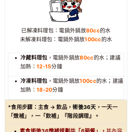
已解凍料理包：電鍋外鍋放
80cc
的水
未解凍料理包：電鍋外鍋放
100cc
的水
冷藏料理包
，電鍋外鍋放
80cc
的水；建議
加熱：
12-15
分鐘
冷凍料理包
，電鍋外鍋放
100cc
的水；建議
加熱：
18-20
分鐘
*食用步驟：主食 → 飲品，
術後
36
天
，一天一
「燉補」，一「飲補」『階段調理』。
素食術後36燉補規劃共「6箱餐」，
其內容