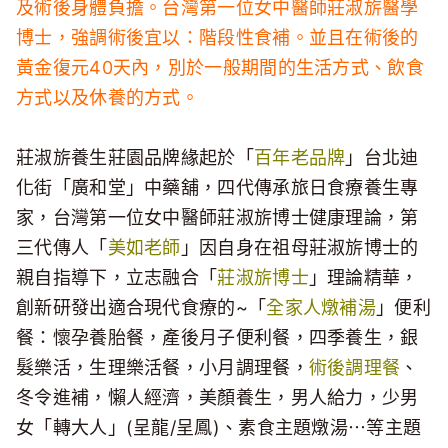
及術後身體負擔。台灣第一位女中醫師莊淑旂醫學
博士，強調術後宜以：階段性食補。並且在術後的
黃金復元40天內，別於一般期間的生活方式、飲食
方式以及休養的方式。
莊淑旂養生莊園品牌緣起於「
百年老品牌
」台北迪
化街「廣和堂」中藥舖，四代傳承旅日食療養生專
家，台灣第一位女中醫師莊淑旂博士健康理論，第
三代傳人「
美如老師
」因自身在祖母莊淑旂博士的
親自指導下，立志融合「
莊淑旂博士
」理論精華，
創新研發出適合現代食療的~「
全家人燉補湯
」便利
餐：懷孕養胎餐，產後月子便利餐，四季養生，銀
髮樂活，生理樂活餐，小月調理餐，
術後調理餐
、
冬令進補，懶人經濟，美顏養生，男人給力，少男
女「轉大人」(呈龍/呈鳳)、素食主題燉湯⋯等主題