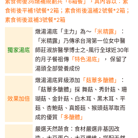
素食術後36燉補規劃共「6箱餐」，其內容以：素
食術後平補1號餐*2箱；素食術後溫補2號餐*2箱；
素食術後滋補3號餐*2箱
燉湯湯底「主力」為～
「米精露」
：
「米精露」乃傳承台灣第一位女中醫
獨家湯底
師莊淑旂醫學博士之-風行全球近30年
的月子餐祖傳
「特色湯底」
， 保留了
湯頭全部營養成份
燉湯湯底昇級添加
「菇蕈多醣體」
：
「菇蕈多醣體」採 舞菇、秀針菇、珊
效果加倍
瑚菇、金針菇、白木耳、黑木耳、平
菇、杏鮑菇、真姬菇、猴頭菇萃取而
成的優質
「多醣體」
嚴選天然蔬食：食材嚴選非基因改