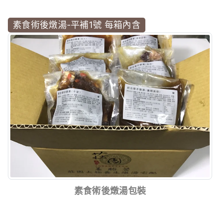
素食術後燉湯-平補1號 每箱內含
素食術後燉湯包裝