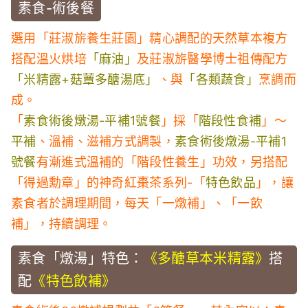
素食-術後餐
選用「莊淑旂養生莊園」精心調配的天然草本複方
搭配溫火烘培
「麻油」
及莊淑旂醫學博士祖傳配方
「米精露+菇蕈多醣湯底」
、與
「各類蔬食」
烹調而
成。
「
素食術後燉湯-平補1號餐
」採「
階段性食補
」～
平補
、溫補、滋補方式調製，
素食術後燉湯-平補1
號餐
有漸進式溫補的「階段性養生」功效，另搭配
「得過勳章」的神奇紅棗茶系列-「
特色飲品
」，讓
素食者於調理期間，每天「一燉補」、「一飲
補」，持續調理。
素食「燉湯」特色：
《多醣草本米精露》
搭
配
《特色飲補》