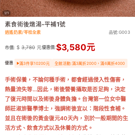
1
/
1
素食術後燉湯-平補1號
逍遙奶素/苓桂全素
品號:G003
$
3,580
元
$
3,780
元
優惠價:
市價:
優惠
滿3件享10200元
全館活動:滿3萬折2000，滿6萬折4000
手術保養，不論何種手術，都會經過侵入性傷害，
熱量流失等...因此，術後營養攝取是否足夠，決定
了復元時間以及術後身體負擔。台灣第一位女中醫
師莊淑旂醫學博士，強調術後宜以：階段性食補。
並且在術後的黃金復元40天內，別於一般期間的生
活方式、飲食方式以及休養的方式。