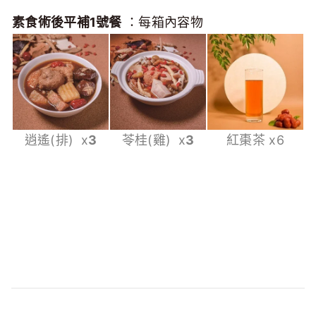
素食術後平補1號餐
：每箱內容物
逍遙(排) x
3
苓桂(雞) x
3
紅棗茶 x6