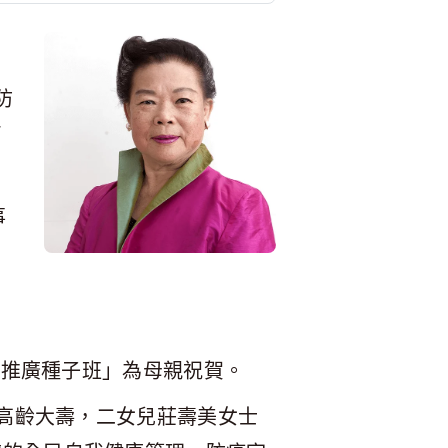
防
了
事
操推廣種子班」為母親祝賀。
歲高齡大壽，二女兒莊壽美女士