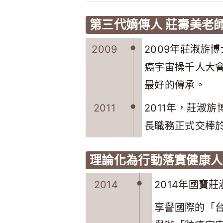
第三代嫡傳人 莊壽美老
2009
2009年莊淑旂
癌宇宙操千人大
最好的傳承。
2011
2011年，莊淑
長職務正式交棒
理論化為行動落實健康人
2014
2014年國寶
享譽國際的「台