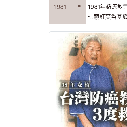
1981
1981年羅馬
七顆紅棗為基