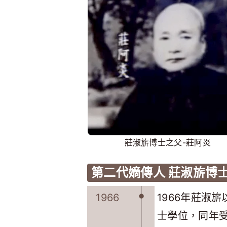
莊淑旂博士之父-莊阿炎
第二代嫡傳人 莊淑旂博
1966
1966年莊淑
士學位，同年