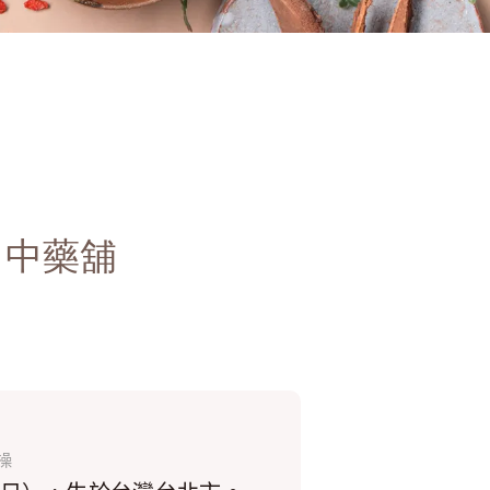
」中藥舖
操