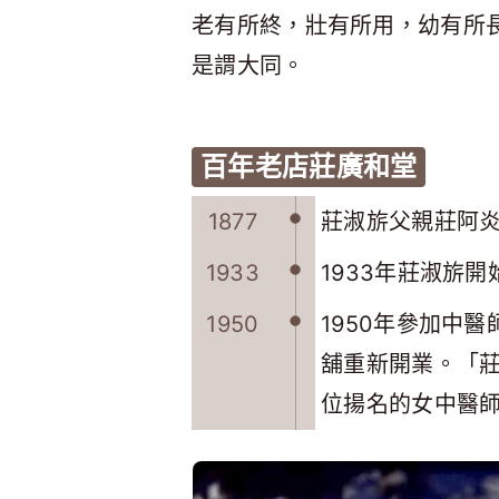
老有所終，壯有所用，幼有所
是謂大同。
百年老店莊廣和堂
1877
莊淑旂父親莊阿炎
1933
1933年莊淑旂
1950
1950年參加中
舖重新開業。「
位揚名的女中醫