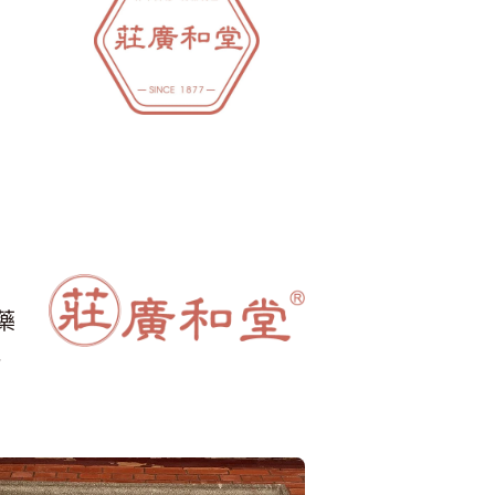
，
藥
一