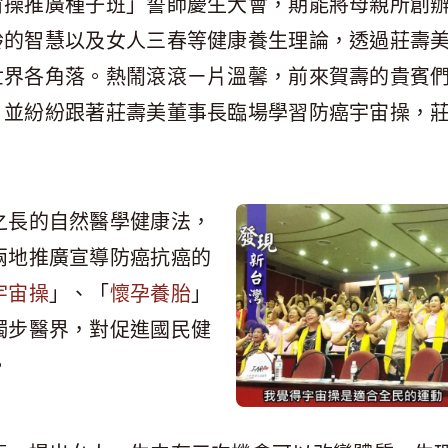
宙操推廣種子班」誓師慶生大會，期能將母親所創
齡的智慧以及女人三春等健康養生理論，透過莊壽
世界各角落。熱鬧滾滾ㄧ片溫馨，前來賀壽的貴賓
，並紛紛跟著莊壽美董事長臨場學習防癌宇宙操，
之長的自然醫學健康法，
兩地推廣宣導防癌抗癌的
宇宙操
」、「
懷孕養胎
」
獨步醫界，對促進國民健
。