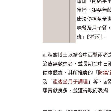
舉辦「防癌宇
宙操、銀髮無
康法傳播至全
味餐及月子餐
班」的行列。
莊淑旂博士以結合中西醫兩者
治療無數患者，並長期在中日
健康觀念，其所推廣的「
防癌
及「
產後坐月子調理
」等，皆
康貢獻良多，並獲得政府表揚