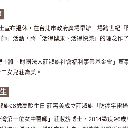
師
博士宣布退休，在台北市政府廣場舉辦一場跨世紀「
會師」活動，將「活得健康、活得快樂」的理念作
旂博士將「財團法人莊淑旂社會福利事業基金會」董
於二女兒莊壽美。
生
莊淑旂96歲高齡生日 莊壽美成立莊淑旂「防癌宇宙
灣第一位女中醫師」莊淑旂博士，2014歡度96