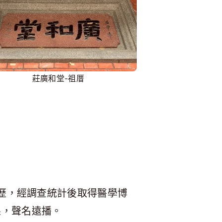
莊廣和堂-祖厝
病歷，經調查統計後取得醫學博
果，聲名遠播。