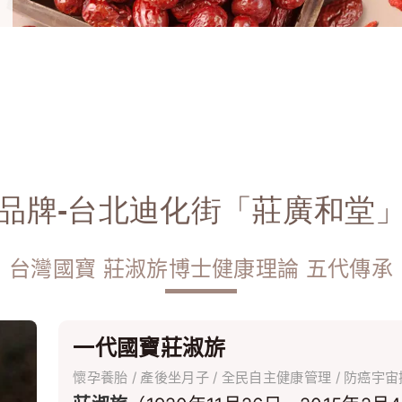
紹
品牌-台北迪化街「莊廣和堂
台灣國寶 莊淑旂博士健康理論 五代傳承
一代國寶莊淑旂
懷孕養胎
/
產後坐月子
/
全民自主健康管理
/
防癌宇宙