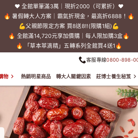
❤️ 全館單筆滿3萬｜現折2000（可累折）❤️
🔥 暑假轉大人方案｜霸氣折現金，最高折6888！🔥
💪父親節限定方案 買8送8!!(限購1組)💪
🔥 全館滿14,720元享加價購｜每人限加購3盒🔥
🔥 「草本萃滴精」五轉系列全館買4送1🔥
客服專線
0800-898-0
購物
熱銷明星商品
轉大人關鍵因素
莊博士養生秘笈
紹