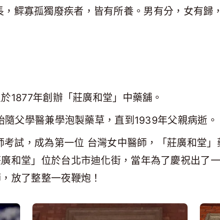
長，鰥寡孤獨廢疾者，皆有所養。男有分，女有歸
於1877年創辦「莊廣和堂」中藥舖。
開始隨父學醫兼學泡製藥草，直到1939年父親病逝。
醫師考試，成為第一位 台灣女中醫師，「莊廣和堂」
莊廣和堂」位於台北市迪化街，當年為了慶祝出了
師，放了整整一夜鞭炮！