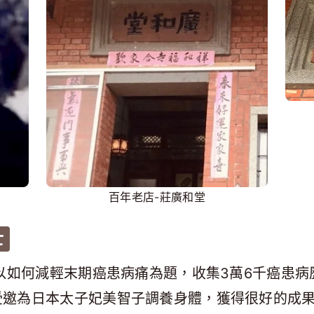
百年老店-莊廣和堂
士
旂以如何減輕末期癌患病痛為題，收集3萬6千癌患
受邀為日本太子妃美智子調養身體，獲得很好的成