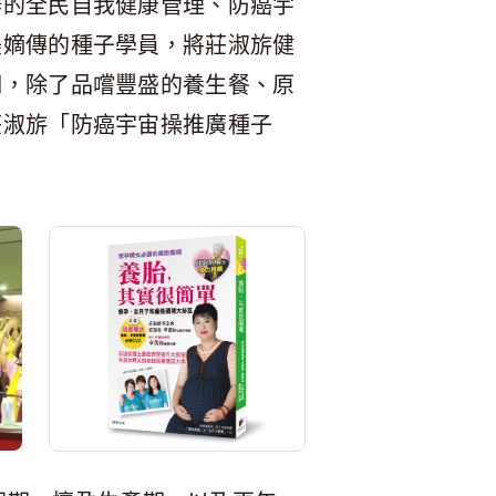
辦的全民自我健康管理、防癌宇
美嫡傳的種子學員，將莊淑旂健
們，除了品嚐豐盛的養生餐、原
莊淑旂「防癌宇宙操推廣種子