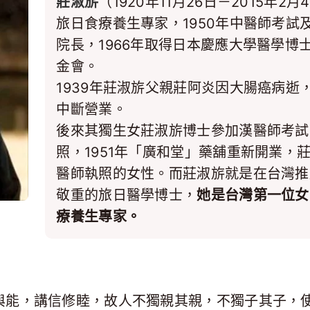
莊淑旂
（1920年11月26日－2015年
旅日食療養生專家，1950年中醫師考試及
院長，1966年取得日本慶應大學醫學博士
金會。
1939年莊淑旂父親莊阿炎因大腸癌病逝
中斷營業。
後來其獨生女莊淑旂博士參加漢醫師考試
照，1951年「廣和堂」藥舖重新開業，
醫師執照的女性。而莊淑旂就是在台灣推
敬重的旅日醫學博士，
她是台灣第一位女
療養生專家。
與能，講信修睦，故人不獨親其親，不獨子其子，