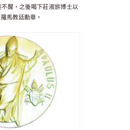
迷不醒，之後喝下莊淑旂博士以
頒羅馬教廷勳章。