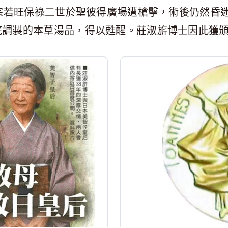
教宗若旺保祿二世於聖彼得廣場遭槍擊，術後仍然昏
底調製的本草湯品，得以甦醒。莊淑旂博士因此獲