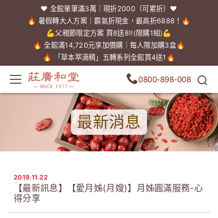
❤️ 全館單筆滿3萬｜現折2000（可累折）❤️
🔥 暑假轉大人方案｜霸氣折現金，最高折6888！🔥
💪父親節限定方案 買8送8!!(限購1組)💪
🔥 全館滿14,720元享加價購｜每人限加購3盒🔥
🔥 「草本萃滴精」五轉系列全館買4送1🔥
0800-898-008
最新消息
2019.11.22
【最新訊息】【愛月姊(月嫂)】月姊圓滿服務-心
得分享