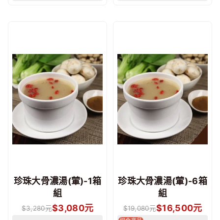
珍珠大骨濃湯(葷)-1箱
珍珠大骨濃湯(葷)-6箱
組
組
$
3,080
元
$
16,500
元
$
3,280
元
$
19,080
元