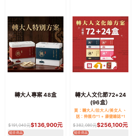
轉大人專案 48盒
轉大人文化節72+24
(96盒）
買：轉大人/壯大人/美女人 、
送：伸展巾*1 + 康健雜誌*1
$
136,900
元
$
256,100
元
$
191,040
元
$
382,080
元
組合商品
組合商品