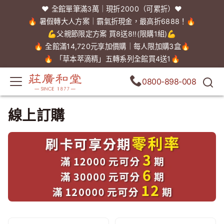
❤️ 全館單筆滿3萬｜現折2000（可累折）❤️
🔥 暑假轉大人方案｜霸氣折現金，最高折6888！🔥
💪父親節限定方案 買8送8!!(限購1組)💪
🔥 全館滿14,720元享加價購｜每人限加購3盒🔥
🔥 「草本萃滴精」五轉系列全館買4送1🔥
0800-898-008
線上訂購