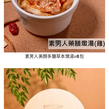
素男人美顏多醣草本燉湯x
6
包