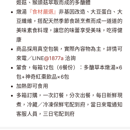
姬菇、猴頭菇萃取而成的多醣體
燉湯
『食材嚴選』
非基因改造、大豆蛋白、大
豆纖維，搭配天然季節食蔬烹煮而成一道道的
美味素食料理，讓您的味蕾享受美味，吃得健
康
商品採用真空包裝，實際內容物為主，詳情可
來電／LINE
@1877a
洽詢
葷食，每箱12包（6餐份）：多醣草本燉湯×6
包+神奇紅棗飲品×6包
加熱即可食用
多箱訂購，一次訂餐，分次出餐，每日新鮮現
煮，冷藏／冷凍保鮮宅配到府，當日來電通知
客服人員，三日宅配到府