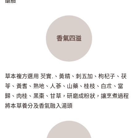
醣體
香氣四溢
草本複方選用 芡實.、黃精、刺五加、枸杞子、茯
苓、黃耆、熟地、人蔘、山藥、桂枝、白朮、當
歸、肉桂、黑棗、甘草，研磨成粉狀，讓烹煮過程
將本草養分及香氣融入湯頭