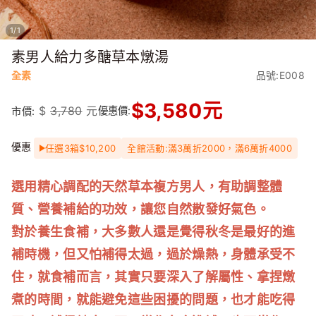
1
/
1
素男人給力多醣草本燉湯
全素
品號:E008
$
3,580
元
$
3,780
元
優惠價:
市價:
優惠
任選3箱$10,200
全館活動:滿3萬折2000，滿6萬折4000
選用精心調配的天然草本複方男人，有助調整體
質、營養補給的功效，讓您自然散發好氣色。
對於養生食補，大多數人還是覺得秋冬是最好的進
補時機，但又怕補得太過，過於燥熱，身體承受不
住，就食補而言，其實只要深入了解屬性、拿捏燉
煮的時間，就能避免這些困擾的問題，也才能吃得