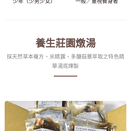
少年（少男少女）
一般／重視養身者
養生莊園燉湯
採天然草本複方、米精露、多醣菇蕈萃取之特色精
華湯底煉製