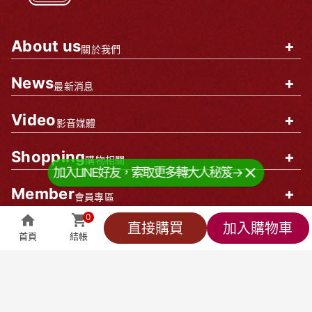
About us
+
關於我們
News
+
最新消息
Video
+
影音媒體
Shopping
+
購物相關
加入LINE好友，索取更多轉大人秘笈→
Member
+
會員專區
0
企業資訊
0
直接購買
加入購物車
首頁
結帳
全部商品
萬能客服
貼心小編
會員專區
結帳
莊廣和堂生技食品國際股份有限公司
統一編號：90827571
台北辦公室-
台北市中山區松江路9號2樓
台北門市-
台北市中山區松江路9-1號1樓