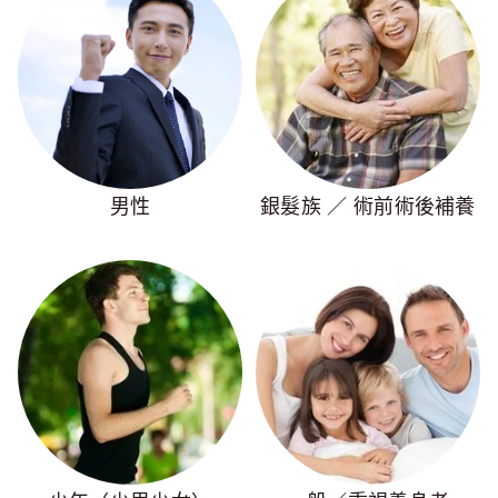
男性
銀髮族 ／ 術前術後補養