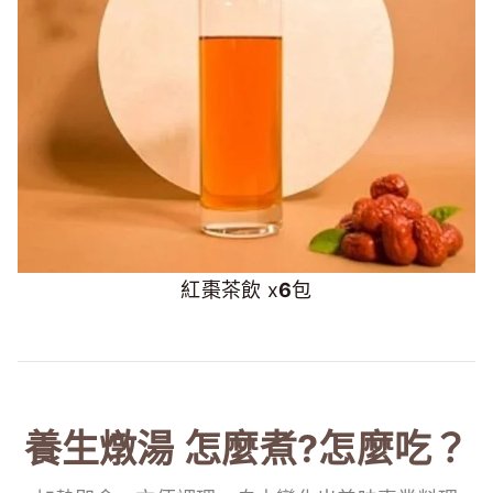
紅棗茶飲 x
6
包
養生燉湯 怎麼煮?怎麼吃？