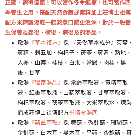
正確、補得健康！可以當作冬令進補，也可當作四
季養生之用。搭配天然食蔬或素料加上莊博士祖傳
配方米精露湯底一起熬煮口感更溫潤，對於一般養
生保養及產後、術後、病後及的湯品。
燉湯
『草本複方』
採 『天然草本成分』芡實、
黃精、刺五加、枸杞子、茯苓、黃耆、熟地、
人蔘、山藥、桂枝、白朮、當歸、肉桂、黑
棗、甘草
燉湯
『獨家湯品』
採 當歸萃取液、黃精萃取
液、紅棗萃取液、山葯萃取液、甘草萃取液、
枸杞萃取液、茯苓萃取液、大米萃取水，煉製
而成莊博士祖傳配方
米精露湯底
燉湯
『菇蕈萃取』
採 舞菇、秀針菇、珊瑚菇、
金針菇、白木耳、黑木耳、平菇、杏鮑菇、真