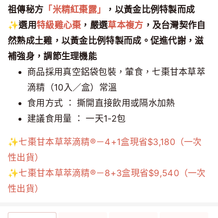
祖傳秘方
「米精紅棗露」
，以黃金比例特製而成
✨選用
特級雞心棗
，嚴選
草本複方
，及台灣契作自
然熟成土雞，以黃金比例特製而成。促進代謝，滋
補強身，調節生理機能
商品採用真空鋁袋包裝，葷食，七棗甘本草萃
滴精（10入／盒）常溫
食用方式 ： 撕開直接飲用或隔水加熱
建議食用量 ： 一天1-2包
✨七棗甘本草萃滴精®－4+1盒現省$3,180（一次
性出貨）
✨七棗甘本草萃滴精®－8+3盒現省$9,540（一次
性出貨）