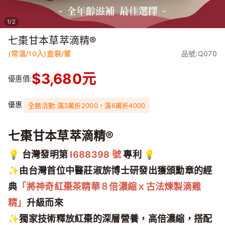
1
/
2
七棗甘本草萃滴精®
(常溫/10入)盒裝/葷
品號:Q070
$
3,680
元
優惠價:
優惠
全館活動:滿3萬折2000，滿6萬折4000
七棗甘本草萃滴精®
💡
台灣發明第
I688398 號
專利 💡
✨
由台灣首位中醫莊淑旂博士研發出獲頒勳章的經
典
「將神奇紅棗茶精華８倍濃縮ｘ古法煉製滴雞
精」
升級而來
✨獨家技術釋放紅棗的深層營養，高倍濃縮，搭配