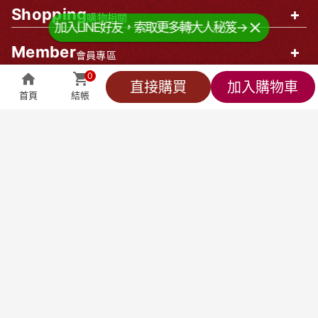
Shopping
+
購物相關
加入LINE好友，索取更多轉大人秘笈→
Member
+
會員專區
0
企業資訊
0
直接購買
加入購物車
首頁
結帳
全部商品
萬能客服
貼心小編
會員專區
結帳
莊廣和堂生技食品國際股份有限公司
統一編號：90827571
台北辦公室-
台北市中山區松江路9號2樓
台北門市-
台北市中山區松江路9-1號1樓
新竹大遠百門市-
新竹市東區西大路323號6樓
台中辦公室-
台中市北屯區東山路一段148
號
聯絡方式
產品客服專線：
0800-898-008
出貨中心專線：
0800-678-568