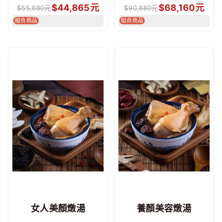
+密閨蜜8盒】
+密閨蜜12盒】
$
44,865
元
$
68,160
元
$
55,680
元
$
90,880
元
組合商品
組合商品
女人美顏燉湯
養顏美容燉湯