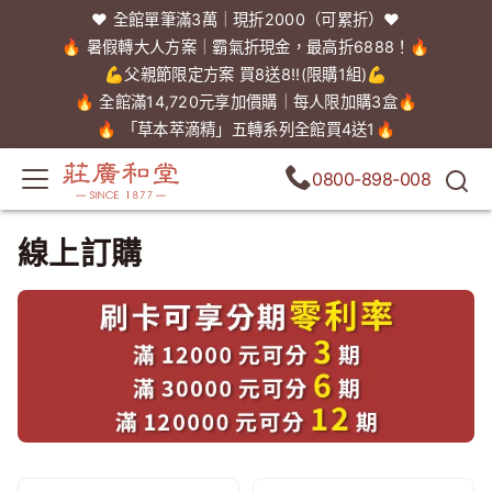
❤️ 全館單筆滿3萬｜現折2000（可累折）❤️
🔥 暑假轉大人方案｜霸氣折現金，最高折6888！🔥
💪父親節限定方案 買8送8!!(限購1組)💪
🔥 全館滿14,720元享加價購｜每人限加購3盒🔥
🔥 「草本萃滴精」五轉系列全館買4送1🔥
0800-898-008
線上訂購