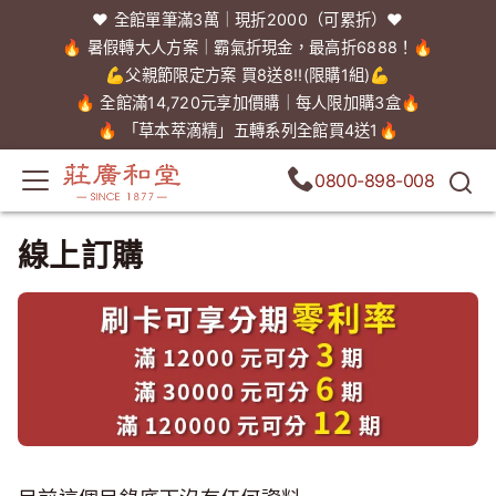
❤️ 全館單筆滿3萬｜現折2000（可累折）❤️
🔥 暑假轉大人方案｜霸氣折現金，最高折6888！🔥
💪父親節限定方案 買8送8!!(限購1組)💪
🔥 全館滿14,720元享加價購｜每人限加購3盒🔥
🔥 「草本萃滴精」五轉系列全館買4送1🔥
0800-898-008
線上訂購